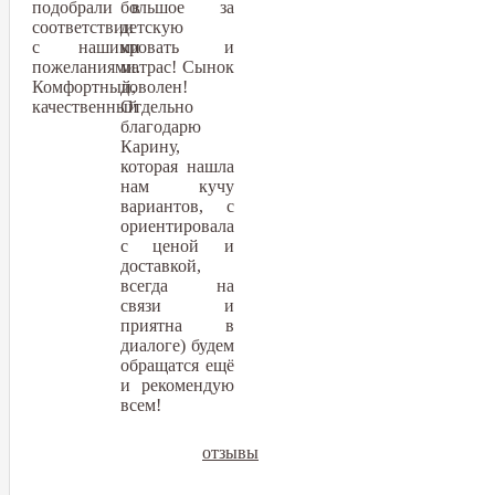
подобрали в
большое за
соответствии
детскую
с нашими
кровать и
пожеланиями.
матрас! Сынок
Комфортный,
доволен!
качественный
Отдельно
благодарю
Карину,
которая нашла
нам кучу
вариантов, с
ориентировала
с ценой и
доставкой,
всегда на
связи и
приятна в
диалоге) будем
обращатся ещё
и рекомендую
всем!
отзывы