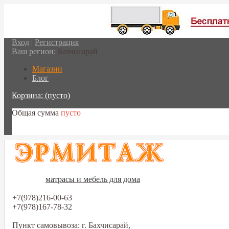
Вход
|
Регистрация
Ваш регион:
Бахчисарай
Магазин
Блог
Корзина:
(пусто)
Общая сумма
пусто
Перейти в корзину
матрасы и мебель для дома
+7(978)216-00-63
+7(978)167-78-32
Пункт самовывоза: г. Бахчисарай,