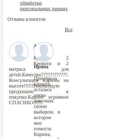
обработки
персональных данных
Отзывы клиентов
Все
Алексей
Купили 2
Кровати и 2
Ирина
матраса для
детей.Качество????????????.
Приобрела
Консультация Карины на
кровать,
высоте!!!!!!Рекомендую
осталась
продукцию к
очень
покупке.Карине огромное
довольна
СПАСИБО!!!!!!
своим
выбором, в
котором
мне
помогла
Карина,