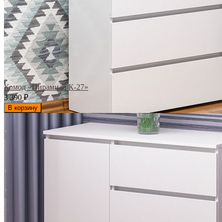
Комод «Пирамида К-27»
3 390
₽
В корзину