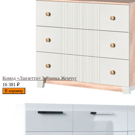
Комод «Ланзетти» 3 Ящика Жемчуг
16 381
₽
В корзину