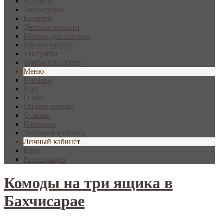
Матрасы
Аксессуары
Кровати
Детские кровати
Мебель для спальни
Мягкая мебель
ТВ-тумбы
Тумбы под обувь
Меню
Магазин
Блог
О нас
Оплата онлайн
Отзывы
Контакты
Доставка и оплата
Личный кабинет
Вход
Регистрация
Комоды на три ящика в
Бахчисарае