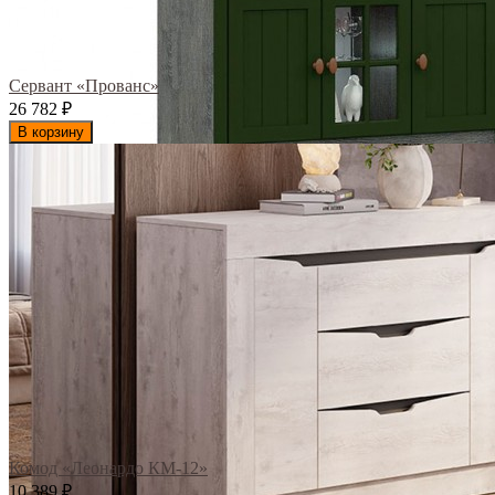
Сервант «Прованс»
26 782
₽
В корзину
Комод «Леонардо КМ-12»
10 389
₽