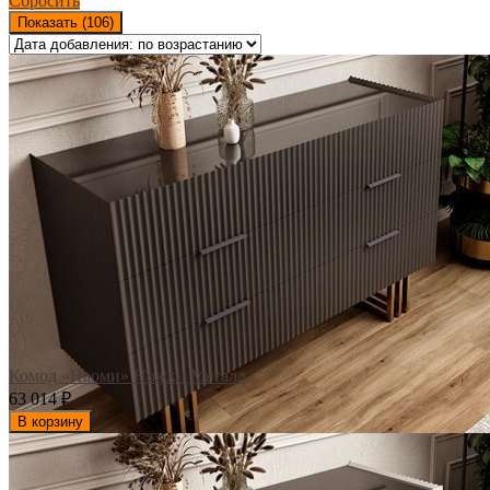
Сбросить
Показать (
106
)
Комод «Наоми» Ножки Металл
63 014
₽
В корзину