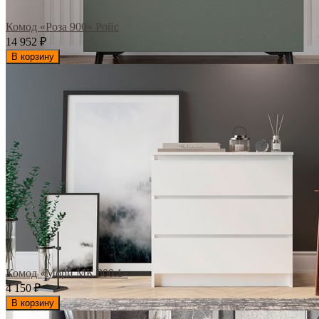
Комод «Роза 900» Ройс
14 952
₽
В корзину
Комод «Мори МК 800.1»
4 150
₽
В корзину