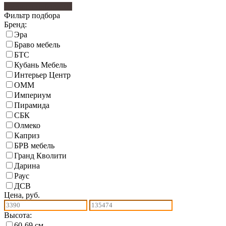
Фильтр подбора
106
Фильтр подбора
Бренд:
Эра
Браво мебель
БТС
Кубань Мебель
Интерьер Центр
ОММ
Империум
Пирамида
СБК
Олмеко
Каприз
БРВ мебель
Гранд Кволити
Дарина
Раус
ДСВ
Цена, руб.
Высота:
60-69 см