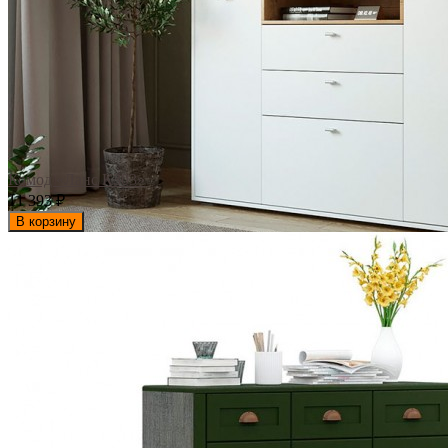
Комод «Ланс К303»
11 393
₽
В корзину