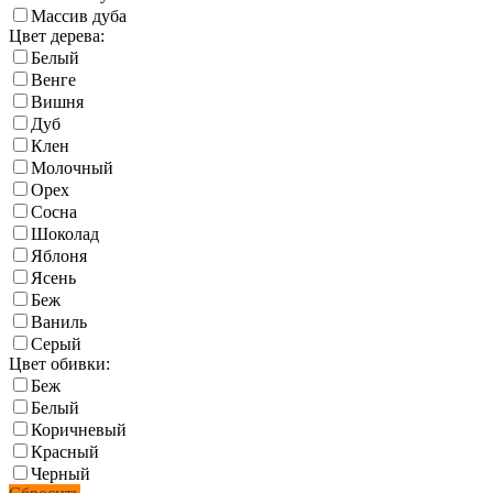
Массив дуба
Цвет дерева:
Белый
Венге
Вишня
Дуб
Клен
Молочный
Орех
Сосна
Шоколад
Яблоня
Ясень
Беж
Ваниль
Серый
Цвет обивки:
Беж
Белый
Коричневый
Красный
Черный