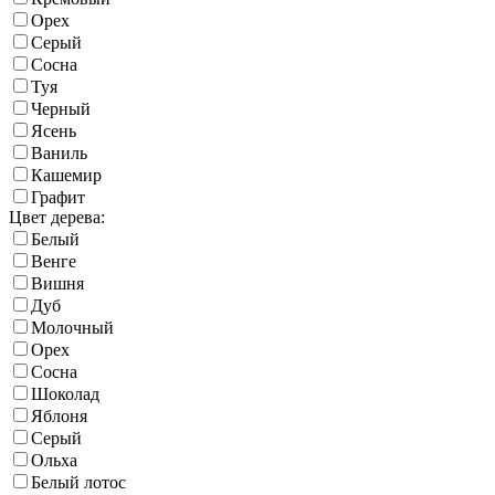
Орех
Серый
Сосна
Туя
Черный
Ясень
Ваниль
Кашемир
Графит
Цвет дерева:
Белый
Венге
Вишня
Дуб
Молочный
Орех
Сосна
Шоколад
Яблоня
Серый
Ольха
Белый лотос