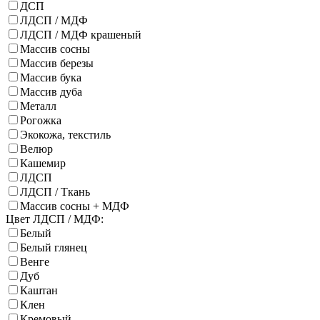
ДСП
ЛДСП / МДФ
ЛДСП / МДФ крашеный
Массив сосны
Массив березы
Массив бука
Массив дуба
Металл
Рогожка
Экокожа, текстиль
Велюр
Кашемир
ЛДСП
ЛДСП / Ткань
Массив сосны + МДФ
Цвет ЛДСП / МДФ:
Белый
Белый глянец
Венге
Дуб
Каштан
Клен
Кремовый