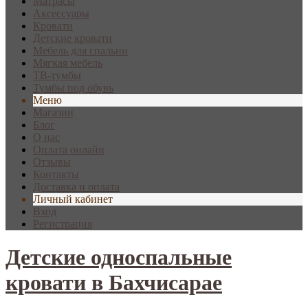
Матрасы
Аксессуары
Кровати
Детские кровати
Мебель для спальни
Мягкая мебель
ТВ-тумбы
Тумбы под обувь
Меню
Магазин
Блог
О нас
Оплата онлайн
Отзывы
Контакты
Доставка и оплата
Личный кабинет
Вход
Регистрация
Детские односпальные
кровати в Бахчисарае