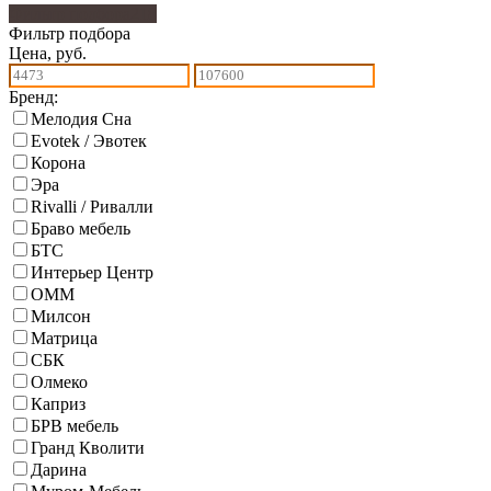
Фильтр подбора
218
Фильтр подбора
Цена, руб.
Бренд:
Мелодия Сна
Evotek / Эвотек
Корона
Эра
Rivalli / Ривалли
Браво мебель
БТС
Интерьер Центр
ОММ
Милсон
Матрица
СБК
Олмеко
Каприз
БРВ мебель
Гранд Кволити
Дарина