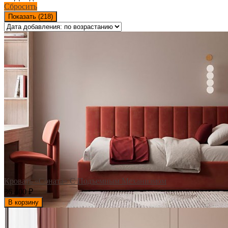
Сбросить
Показать (
218
)
Кровать «Соната» С Подъемным Механизмом
36 400
₽
В корзину