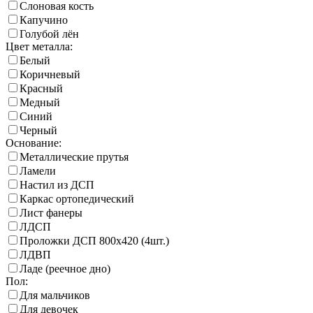
Слоновая кость
Капучино
Голубой лён
Цвет металла:
Белый
Коричневый
Красный
Медный
Синий
Черный
Основание:
Металлические прутья
Ламели
Настил из ДСП
Каркас ортопедический
Лист фанеры
ЛДСП
Проложки ДСП 800х420 (4шт.)
ЛДВП
Ладе (реечное дно)
Пол:
Для мальчиков
Для девочек