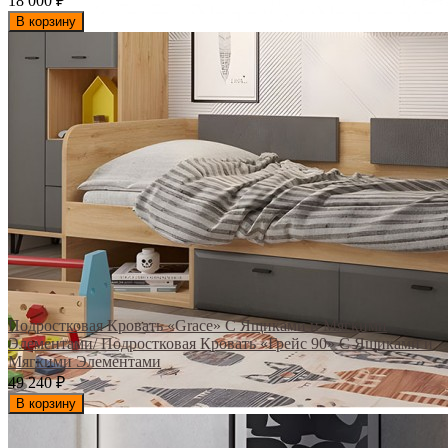
18 000
₽
В корзину
Подростковая Кровать «Grace» С Ящиками и Мягкими
Элементами/ Подростковая Кровать «Грейс 90» С Ящиками и
Мягкими Элементами
49 240
₽
В корзину