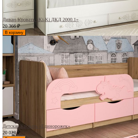
Диван-Кровать «Ki-Ki ДКД 2000.1»
20 366
₽
В корзину
Детская Кровать «Единорожек»
20 020
₽