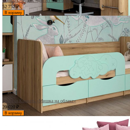
Кровать-Чердак «ДН-83 Cool boy»
52 752
₽
В корзину
Детская Кровать «Мишка на облаке»
20 020
₽
В корзину