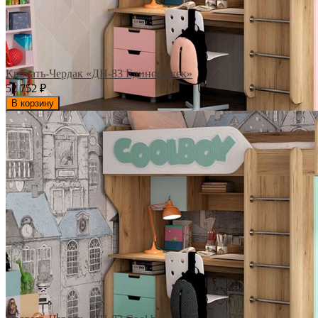
Кровать-Чердак «ДН-83 Единорожек»
52 752
₽
В корзину