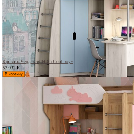
Кровать-Чердак «ДН-85 Cool boy»
57 932
₽
В корзину