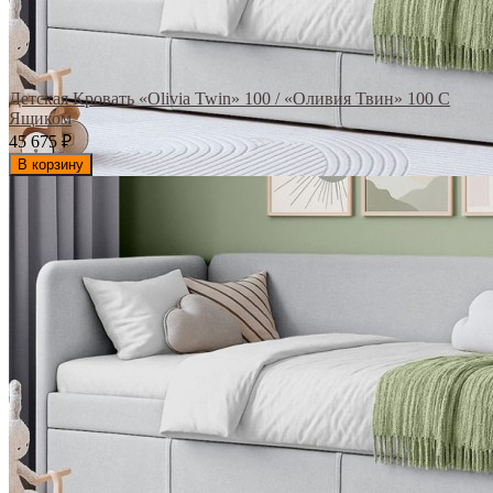
Детская Кровать «Olivia Twin» 100 / «Оливия Твин» 100 С
Ящиком
45 675
₽
В корзину