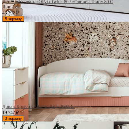
Детская Кровать «Olivia Twin» 80 / «Оливия Твин» 80 С
Ящиком
43 392
₽
В корзину
Диван-Кровать «Лавис ДКД 2000.1»
19 747
₽
В корзину