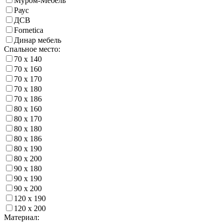
Муром-Мебель
Раус
ДСВ
Fornetica
Динар мебель
Спальное место:
70 х 140
70 х 160
70 х 170
70 х 180
70 х 186
80 х 160
80 х 170
80 х 180
80 х 186
80 х 190
80 х 200
90 х 180
90 х 190
90 х 200
120 х 190
120 х 200
Материал: