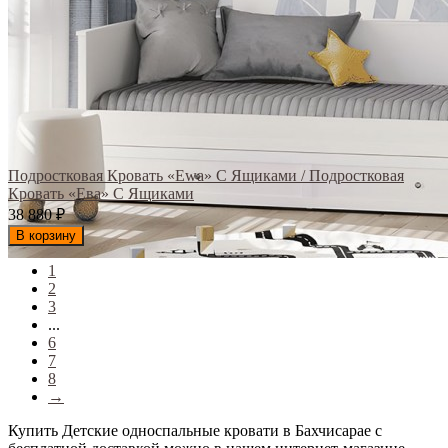
Подростковая Кровать «Ewa» С Ящиками / Подростковая
Кровать «Ева» С Ящиками
38 880
₽
В корзину
1
2
3
...
6
7
8
→
Купить Детские односпальные кровати в Бахчисарае с