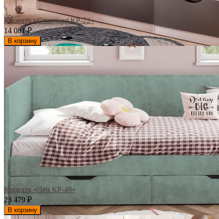
Кровать «Стандарт КР-22»
14 081
₽
В корзину
Кровать «Лео КР-49»
23 479
₽
В корзину