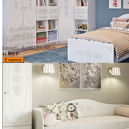
Кровать «Ki-Ki КРД 900.1»
11 866
₽
В корзину