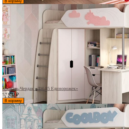
В корзину
Кровать-Чердак «ДН-85 Единорожек»
57 932
₽
В корзину