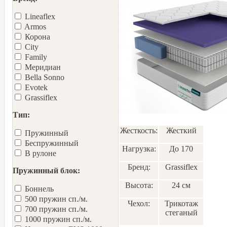
Lineaflex
Armos
Корона
City
Family
Меридиан
Bella Sonno
Еvotek
Grassiflex
Тип:
Жесткость:
Жесткий
Пружинный
Беспружинный
Нагрузка:
До 170
В рулоне
Бренд:
Grassiflex
Пружинный блок:
Высота:
24 см
Боннель
500 пружин сп./м.
Чехол:
Трикотаж
700 пружин сп./м.
стеганый
1000 пружин сп./м.