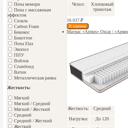
Чехол:
Хлопковый
Пена мемори
трикотаж
Пена с массажным
эффектом
16 037
₽
Сизаль
Carbon Foam
Матрас «Armos» Oscar / «Армо
Бикокос
Бикоттон
Пена Elax
Экопол
ППУ
Войлок
Спанбонд
Ватин
Металлическая рамка
Жесткость:
Мягкий
Мягкий / Средний
Жесткость:
Средний
Мягкий / Жесткий
Средний
Нагрузка:
До 120
Средний / Жесткий
Жесткий