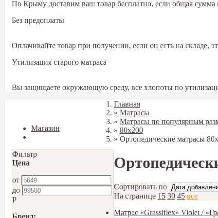
По Крыму доставим ваш товар бесплатно, если общая сумма в
Без предоплаты
Оплачивайте товар при получении, если он есть на складе, 
Утилизация старого матраса
Вы защищаете окружающую среду, все хлопоты по утилизаци
Главная
Закрыть
»
Матрасы
»
Матрасы по популярным раз
Магазин
»
80x200
Блог
»
Ортопедические матрасы 80х
Фильтр
Ортопедически
Цена
от
Сортировать по
до
На странице
15
30
45
все
Р
Матрас «Grassiflex» Violet / «
Бренд: