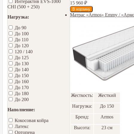
Интерактив EVS-1000
15 960
₽
CHI (500 + 250)
Матрас «Armos» Emmy / «Арм
Нагрузка:
До 90
До 100
До 110
До 120
120 / 140
До 125
До 130
До 140
До 150
До 160
До 170
До 180
Жесткость:
Жесткий
До 200
Нагрузка:
До 150
Наполнение:
Бренд:
Armos
Кокосовая койра
Латекс
Высота:
23 см
Ортопена