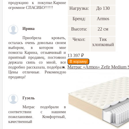
продукцию к покупке.Карине
огромное СПАСИБО!!!!!!
Нагрузка:
До 130
Бренд:
Armos
Ирина
Высота:
22 см
Приобрела кровать,
Чехол:
Тик
осталась очень довольна своим
хлопковый
выбором, в котором мне
помогла Карина, отзывчивый и
13 397
₽
приятный продавец, постоянно
держала связь со мной, все
Матрас «Armos» Zefir Medium 
подробно рассказала, подобрала.
Цены отличные. Рекомендую
продавца!
Гузель
Матрас подобрали в
соответствии с нашими
пожеланиями. Комфортный,
качественный