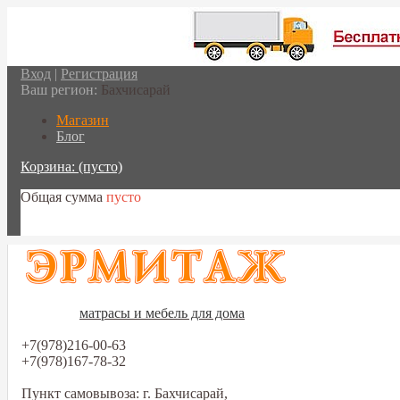
Вход
|
Регистрация
Ваш регион:
Бахчисарай
Магазин
Блог
Корзина:
(пусто)
Общая сумма
пусто
Перейти в корзину
матрасы и мебель для дома
+7(978)216-00-63
+7(978)167-78-32
Пункт самовывоза: г. Бахчисарай,