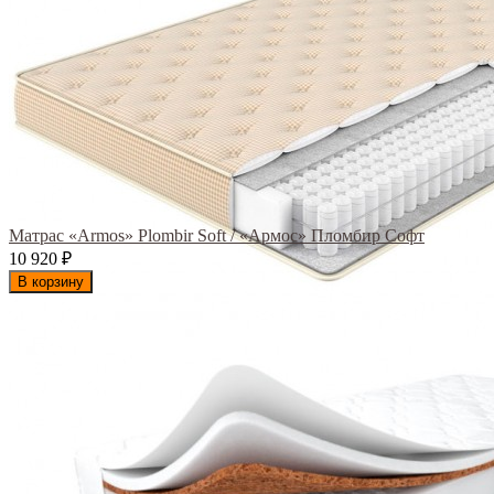
Матрас «Armos» Plombir Soft / «Армос» Пломбир Софт
10 920
₽
В корзину