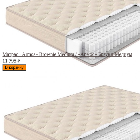
Матрас «Armos» Brownie Medium / «Армос» Брауни Медиум
11 795
₽
В корзину