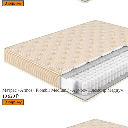
В корзину
Матрас «Armos» Plombir Medium / «Армос» Пломбир Медиум
10 920
₽
В корзину