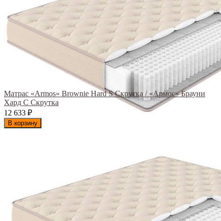
Матрас «Armos» Brownie Hard S Скрутка / «Армос» Брауни
Хард С Скрутка
12 633
₽
В корзину