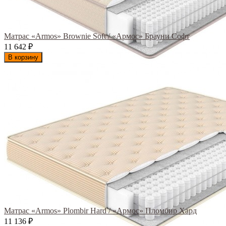
Матрас «Armos» Brownie Soft / «Армос» Брауни Софт
11 642
₽
В корзину
Матрас «Armos» Plombir Hard / «Армос» Пломбир Хард
11 136
₽