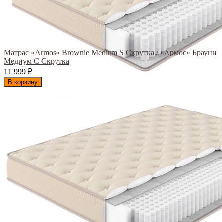
Матрас «Armos» Brownie Medium S Скрутка / «Армос» Брауни
Медиум С Скрутка
11 999
₽
В корзину