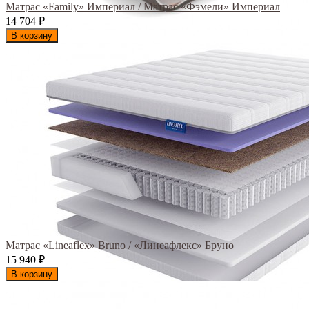
Матрас «Family» Империал / Матрас «Фэмели» Империал
14 704
₽
В корзину
Матрас «Lineaflex» Bruno / «Линеафлекс» Бруно
15 940
₽
В корзину