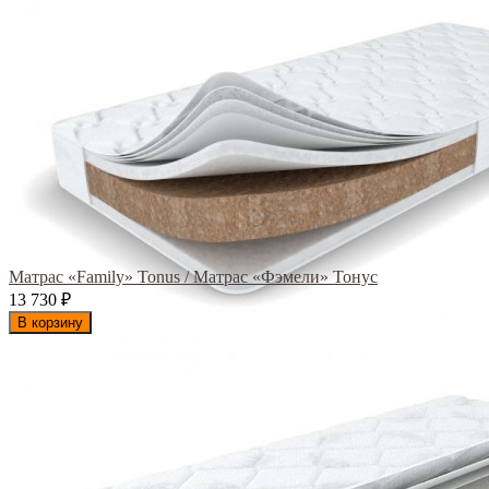
Матрас «Family» Tonus / Матрас «Фэмели» Тонус
13 730
₽
В корзину