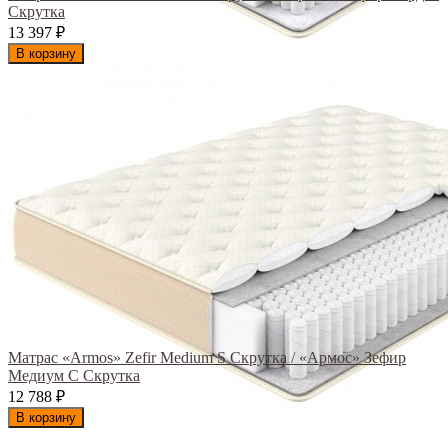
Скрутка
13 397
₽
В корзину
Матрас «Armos» Zefir Medium S Скрутка / «Армос» Зефир
Медиум С Скрутка
12 788
₽
В корзину