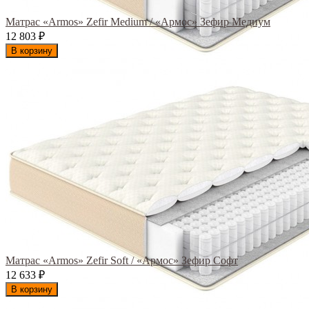
Матрас «Armos» Zefir Medium / «Армос» Зефир Медиум
12 803
₽
В корзину
Матрас «Armos» Zefir Soft / «Армос» Зефир Софт
12 633
₽
В корзину