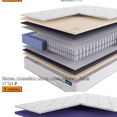
Матрас «Grassiflex» Daysi / «Грассифлекс» Дейзи
17 521
₽
В корзину