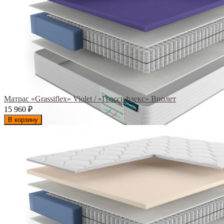
Матрас «Grassiflex» Violet / «Грассифлекс» Виолет
15 960
₽
В корзину