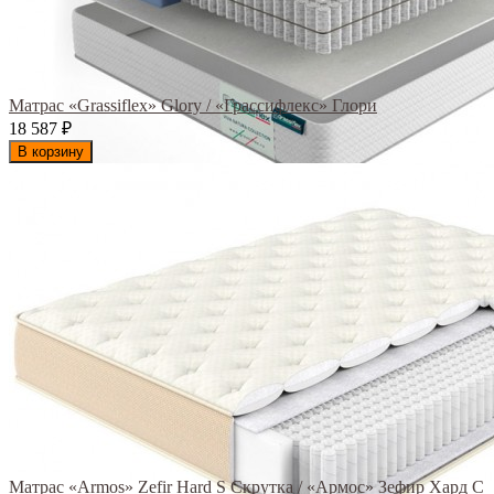
Матрас «Grassiflex» Glory / «Грассифлекс» Глори
18 587
₽
В корзину
Матрас «Armos» Zefir Hard S Скрутка / «Армос» Зефир Хард С