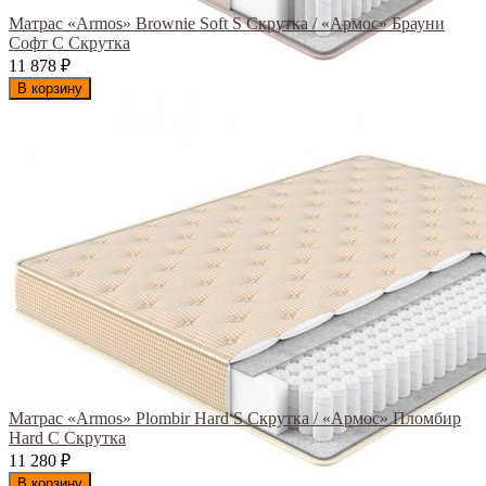
Матрас «Armos» Brownie Soft S Скрутка / «Армос» Брауни
Софт С Скрутка
11 878
₽
В корзину
Матрас «Armos» Plombir Hard S Скрутка / «Армос» Пломбир
Hard С Скрутка
11 280
₽
В корзину