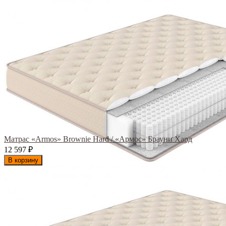
Матрас «Armos» Brownie Hard / «Армос» Брауни Хард
12 597
₽
В корзину