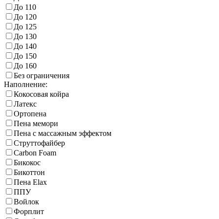
До 110
До 120
До 125
До 130
До 140
До 150
До 160
Без ограничения
Наполнение:
Кокосовая койра
Латекс
Ортопена
Пена мемори
Пена с массажным эффектом
Струттофайбер
Carbon Foam
Бикокос
Бикоттон
Пена Elax
ППУ
Войлок
Форплит