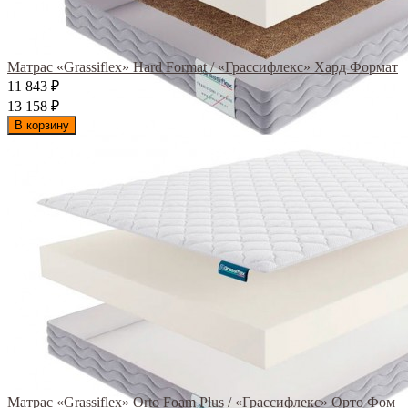
Матрас «Grassiflex» Hard Format / «Грассифлекс» Хард Формат
11 843
₽
13 158
₽
В корзину
Матрас «Grassiflex» Orto Foam Plus / «Грассифлекс» Орто Фом