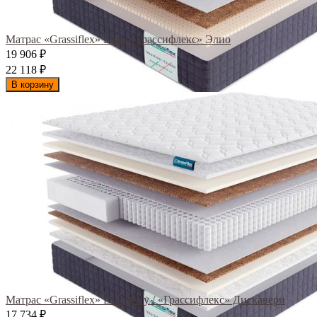
Матрас «Grassiflex» Elio / «Грассифлекс» Элио
19 906
₽
22 118
₽
В корзину
Матрас «Grassiflex» Discovery / «Грассифлекс» Дискавери
17 734
₽