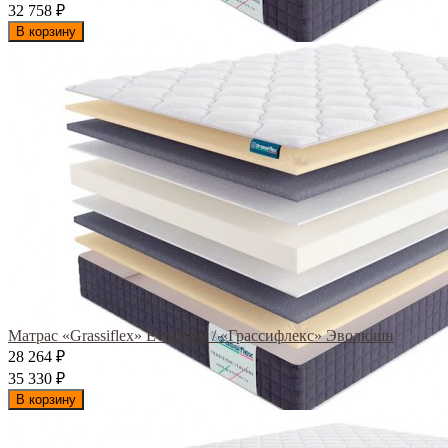
32 758
₽
В корзину
Матрас «Grassiflex» Evolution / «Грассифлекс» Эволюшн
28 264
₽
35 330
₽
В корзину