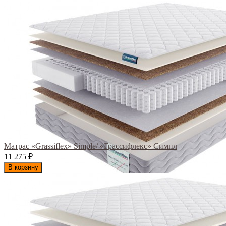
Матрас «Grassiflex» Simple/ «Грассифлекс» Симпл
11 275
₽
В корзину