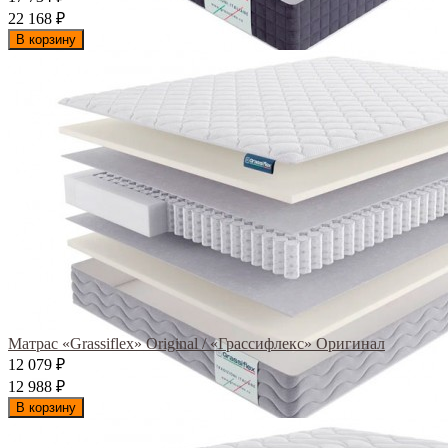
22 168
₽
В корзину
Матрас «Grassiflex» Original / «Грассифлекс» Оригинал
12 079
₽
12 988
₽
В корзину