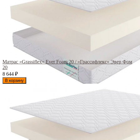
Матрас «Grassiflex» Ever Foam 20 / «Грассифлекс» Эвер Фом
20
8 644
₽
В корзину