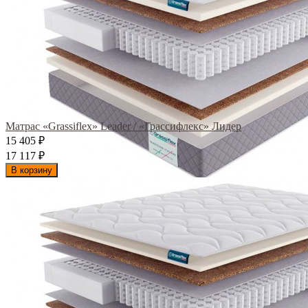
Матрас «Grassiflex» Leader / «Грассифлекс» Лидер
15 405
₽
17 117
₽
В корзину