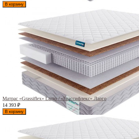
В корзину
Матрас «Grassiflex» Largo / «Грассифлекс» Ларго
14 393
₽
В корзину