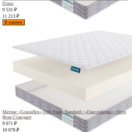
Плюс
9 531
₽
11 213
₽
В корзину
Матрас «Grassiflex» Orto Foam Standard / «Грассифлекс» Орто
Фом Стандарт
9 071
₽
10 078
₽