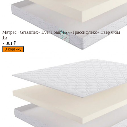
Матрас «Grassiflex» Ever Foam 16 / «Грассифлекс» Эвер Фом
16
7 361
₽
В корзину