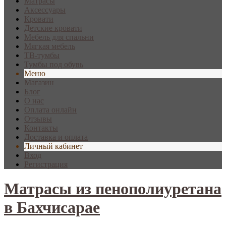
Матрасы
Аксессуары
Кровати
Детские кровати
Мебель для спальни
Мягкая мебель
ТВ-тумбы
Тумбы под обувь
Меню
Магазин
Блог
О нас
Оплата онлайн
Отзывы
Контакты
Доставка и оплата
Личный кабинет
Вход
Регистрация
Матрасы из пенополиуретана
в Бахчисарае