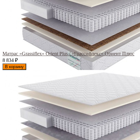
Матрас «Grassiflex» Orient Plus / «Грассифлекс» Ориент Плюс
8 834
₽
В корзину