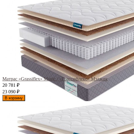
Матрас «Grassiflex» Magic / «Грассифлекс» Мэджик
20 781
₽
23 090
₽
В корзину