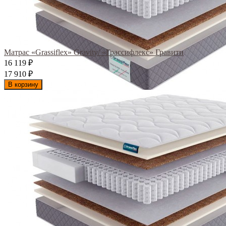
Матрас «Grassiflex» Gravity/ «Грассифлекс» Гравити
16 119
₽
17 910
₽
В корзину