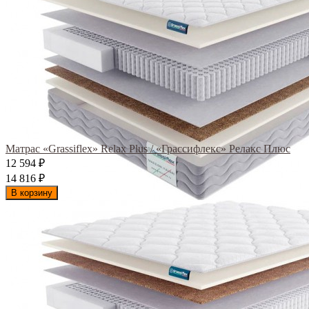
Матрас «Grassiflex» Relax Plus / «Грассифлекс» Релакс Плюс
12 594
₽
14 816
₽
В корзину