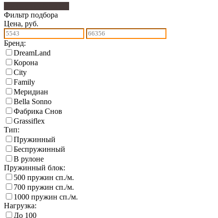
Фильтр подбора
112
Фильтр подбора
Цена, руб.
Бренд:
DreamLand
Корона
City
Family
Меридиан
Bella Sonno
Фабрика Снов
Grassiflex
Тип:
Пружинный
Беспружинный
В рулоне
Пружинный блок:
500 пружин сп./м.
700 пружин сп./м.
1000 пружин сп./м.
Нагрузка:
До 100