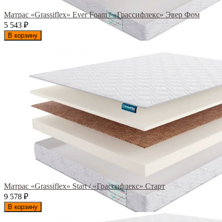
Матрас «Grassiflex» Ever Foam / «Грассифлекс» Эвер Фом
5 543
₽
В корзину
Матрас «Grassiflex» Start / «Грассифлекс» Старт
9 578
₽
В корзину