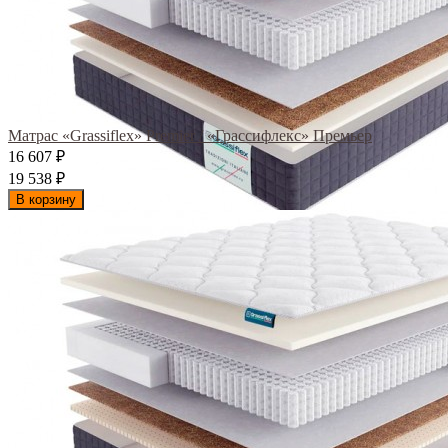
Матрас «Grassiflex» Premier / «Грассифлекс» Премьер
16 607
₽
19 538
₽
В корзину