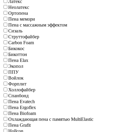
Латекс
Неолатекс
Ортопена
Пена мемори
Пена с массажным эффектом
Сизаль
Струттофайбер
Carbon Foam
Бикокос
Бикоттон
Пена Elax
Экопол
ППУ
Войлок
Форплит
Холлофайбер
Спанбонд
Пена Evatech
Пена Ergoflex
Пена Biofoam
Охлаждающая пена с памятью MultiElastic
Пена Grafit
Hollcon