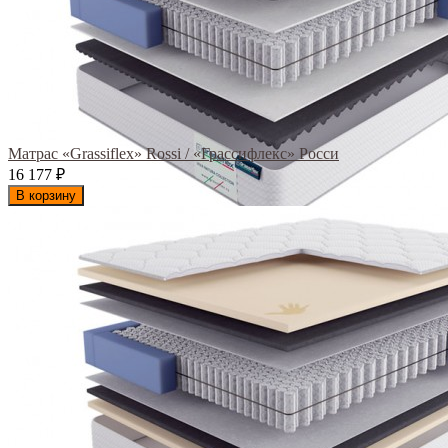
Матрас «Grassiflex» Rossi / «Грассифлекс» Росси
16 177
₽
В корзину