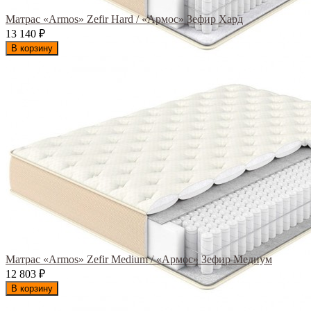
Матрас «Armos» Zefir Hard / «Армос» Зефир Хард
13 140
₽
В корзину
Матрас «Armos» Zefir Medium / «Армос» Зефир Медиум
12 803
₽
В корзину