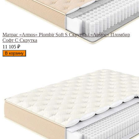
Матрас «Armos» Plombir Soft S Скрутка / «Армос» Пломбир
Софт С Скрутка
11 105
₽
В корзину