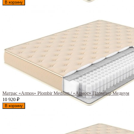
В корзину
Матрас «Armos» Plombir Medium / «Армос» Пломбир Медиум
10 920
₽
В корзину