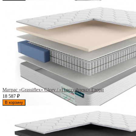
Матрас «Grassiflex» Glory / «Грассифлекс» Глори
18 587
₽
В корзину