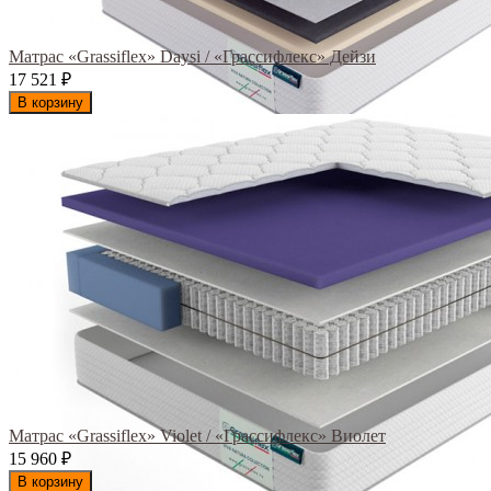
Матрас «Grassiflex» Daysi / «Грассифлекс» Дейзи
17 521
₽
В корзину
Матрас «Grassiflex» Violet / «Грассифлекс» Виолет
15 960
₽
В корзину