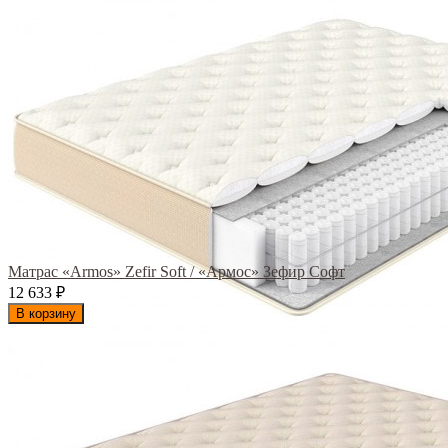
Матрас «Armos» Zefir Soft / «Армос» Зефир Софт
12 633
₽
В корзину