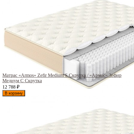
Матрас «Armos» Zefir Medium S Скрутка / «Армос» Зефир
Медиум С Скрутка
12 788
₽
В корзину