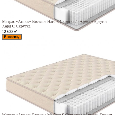
Матрас «Armos» Brownie Hard S Скрутка / «Армос» Брауни
Хард С Скрутка
12 633
₽
В корзину
Матрас «Armos» Brownie Medium S Скрутка / «Армос» Брауни