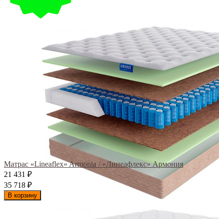
Матрас «Lineaflex» Armonia / «Линеафлекс» Армония
21 431
₽
35 718
₽
В корзину