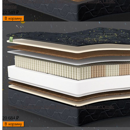
Матрас «FormLinea» Space Venera / «ФормЛиния» Спэйс
Венера
22 549
₽
В корзину
Матрас «FormLinea» Space Pluton / «ФормЛиния» Спэйс
Плутон
20 684
₽
В корзину