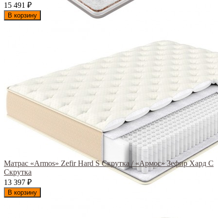
15 491
₽
В корзину
Матрас «Armos» Zefir Hard S Скрутка / «Армос» Зефир Хард С
Скрутка
13 397
₽
В корзину