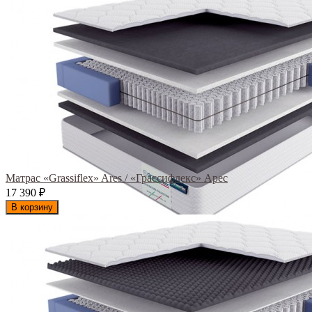
Матрас «Grassiflex» Ares / «Грассифлекс» Арес
17 390
₽
В корзину