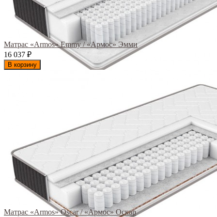
Матрас «Armos» Emmy / «Армос» Эмми
16 037
₽
В корзину
Матрас «Armos» Oscar / «Армос» Оскар