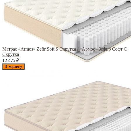
Матрас «Armos» Zefir Soft S Скрутка / «Армос» Зефир Софт С
Скрутка
12 475
₽
В корзину