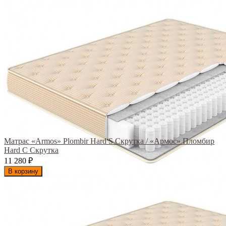
Матрас «Armos» Plombir Hard S Скрутка / «Армос» Пломбир
Hard С Скрутка
11 280
₽
В корзину