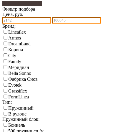
Фильтр подбора
350
Фильтр подбора
Цена, руб.
Бренд:
Lineaflex
Armos
DreamLand
Корона
City
Family
Меридиан
Bella Sonno
Фабрика Снов
Еvotek
Grassiflex
FormLinea
Тип:
Пружинный
В рулоне
Пружинный блок:
Боннель
500 пружин сп./м.