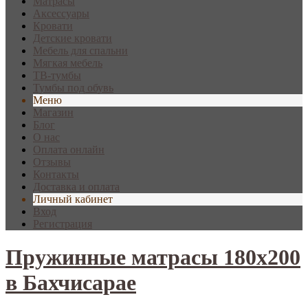
Матрасы
Аксессуары
Кровати
Детские кровати
Мебель для спальни
Мягкая мебель
ТВ-тумбы
Тумбы под обувь
Меню
Магазин
Блог
О нас
Оплата онлайн
Отзывы
Контакты
Доставка и оплата
Личный кабинет
Вход
Регистрация
Пружинные матрасы 180х200
в Бахчисарае