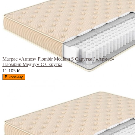
Матрас «Armos» Plombir Medium S Скрутка / «Армос»
Пломбир Медиум С Скрутка
11 105
₽
В корзину