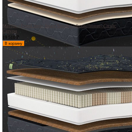
Матрас «FormLinea» Space Saturn / «ФормЛиния» Спэйс
Сатурн
19 510
₽
В корзину