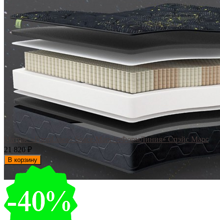
Матрас «FormLinea» Space Mars / «ФормЛиния» Спэйс Марс
21 820
₽
В корзину