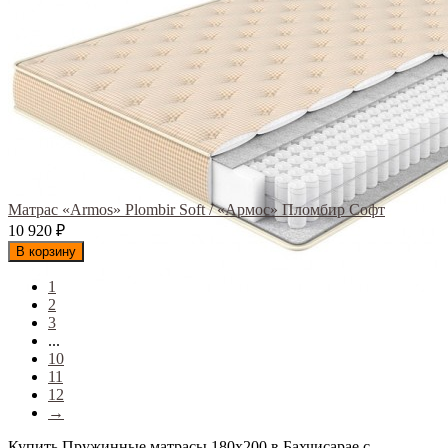
Матрас «Armos» Plombir Soft / «Армос» Пломбир Софт
10 920
₽
В корзину
1
2
3
...
10
11
12
→
Купить Пружинные матрасы 180х200 в Бахчисарае с