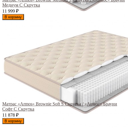
Медиум С Скрутка
11 999
₽
В корзину
Матрас «Armos» Brownie Soft S Скрутка / «Армос» Брауни
Софт С Скрутка
11 878
₽
В корзину