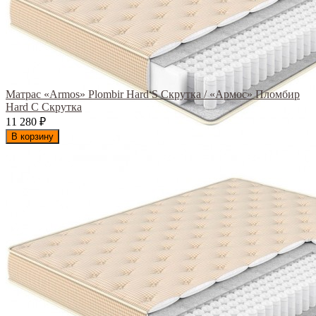
Матрас «Armos» Plombir Hard S Скрутка / «Армос» Пломбир
Hard С Скрутка
11 280
₽
В корзину