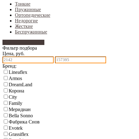
Тонкие
Пружинные
Ортопедические
Недорогие
Жесткие
Беспружинные
Фильтр подбора
476
Фильтр подбора
Цена, руб.
Бренд:
Lineaflex
Armos
DreamLand
Корона
City
Family
Меридиан
Bella Sonno
Фабрика Снов
Еvotek
Grassiflex