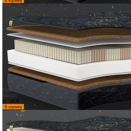
В корзину
Матрас «FormLinea» Space Venera / «ФормЛиния» Спэйс
Венера
22 549
₽
В корзину