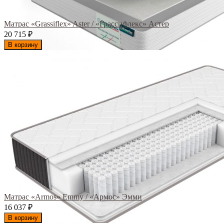
Матрас «Grassiflex» Aster / «Грассифлекс» Астер
20 715
₽
В корзину
Матрас «Armos» Emmy / «Армос» Эмми
16 037
₽
В корзину