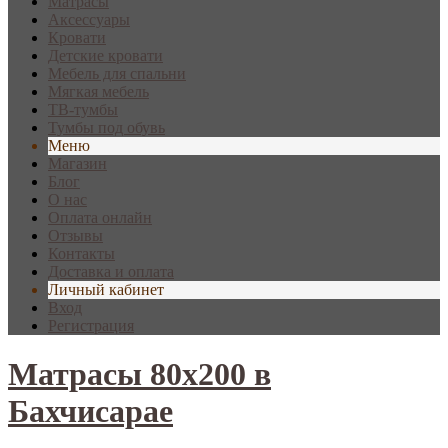
Матрасы
Аксессуары
Кровати
Детские кровати
Мебель для спальни
Мягкая мебель
ТВ-тумбы
Тумбы под обувь
Меню
Магазин
Блог
О нас
Оплата онлайн
Отзывы
Контакты
Доставка и оплата
Личный кабинет
Вход
Регистрация
Матрасы 80х200 в
Бахчисарае