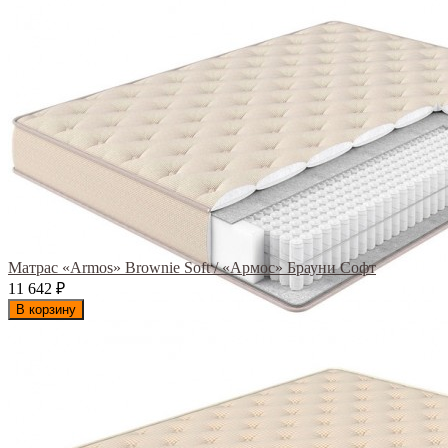
Матрас «Armos» Brownie Soft / «Армос» Брауни Софт
11 642
₽
В корзину