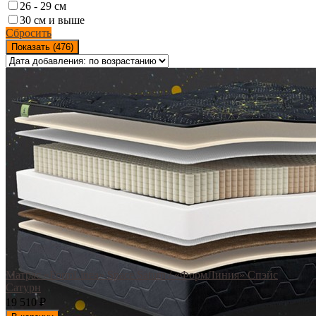
26 - 29 см
30 см и выше
Сбросить
Показать (
476
)
Матрас «FormLinea» Space Saturn / «ФормЛиния» Спэйс
Сатурн
19 510
₽