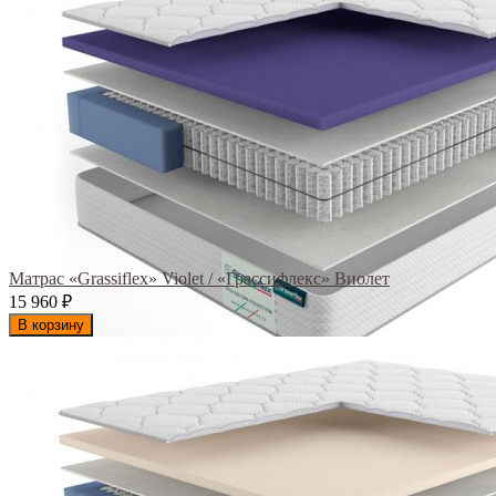
Матрас «Grassiflex» Violet / «Грассифлекс» Виолет
15 960
₽
В корзину