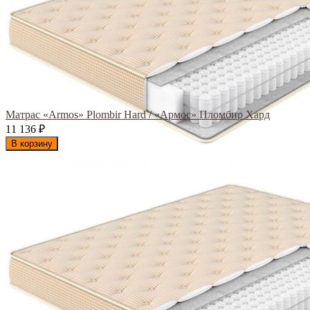
Матрас «Armos» Plombir Hard / «Армос» Пломбир Хард
11 136
₽
В корзину