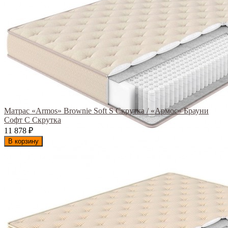
Матрас «Armos» Brownie Soft S Скрутка / «Армос» Брауни
Софт С Скрутка
11 878
₽
В корзину