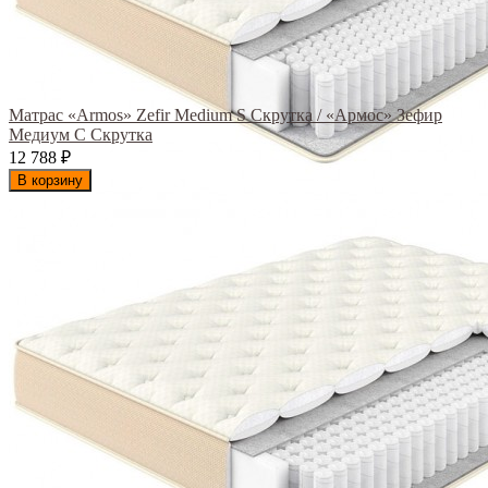
Матрас «Armos» Zefir Medium S Скрутка / «Армос» Зефир
Медиум С Скрутка
12 788
₽
В корзину