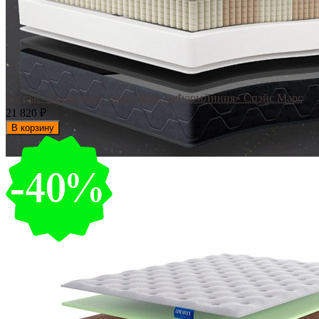
Матрас «FormLinea» Space Mars / «ФормЛиния» Спэйс Марс
21 820
₽
В корзину