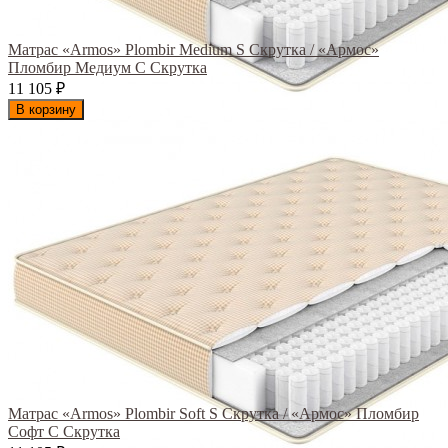
Матрас «Armos» Plombir Medium S Скрутка / «Армос»
Пломбир Медиум С Скрутка
11 105
₽
В корзину
Матрас «Armos» Plombir Soft S Скрутка / «Армос» Пломбир
Софт С Скрутка