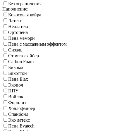
Без ограничения
Наполнение:
Кокосовая койра
Латекс
Неолатекс
Ортопена
Пена мемори
Пена с массажным эффектом
Сизаль
Струттофайбер
Carbon Foam
Бикокос
Бикоттон
Пена Elax
Экопол
ППУ
Войлок
Форплит
Холлофайбер
Спанбонд
Эко латекс
Пена Evatech