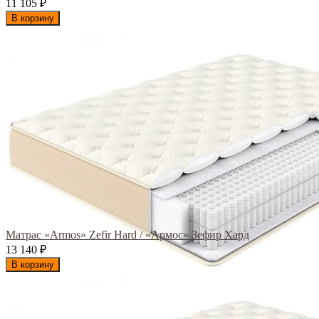
11 105
₽
В корзину
Матрас «Armos» Zefir Hard / «Армос» Зефир Хард
13 140
₽
В корзину