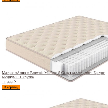
Матрас «Armos» Brownie Medium S Скрутка / «Армос» Брауни
Медиум С Скрутка
11 999
₽
В корзину