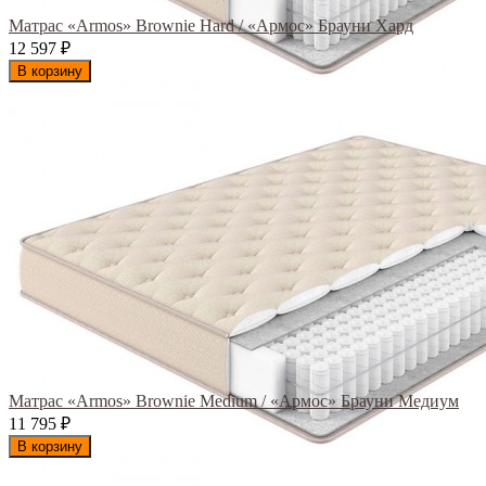
Матрас «Armos» Brownie Hard / «Армос» Брауни Хард
12 597
₽
В корзину
Матрас «Armos» Brownie Medium / «Армос» Брауни Медиум
11 795
₽
В корзину