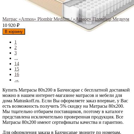
Матрас «Armos» Plombir Medium / «Армос» Пломбир Медиум
10 920
₽
В корзину
1
2
3
...
14
15
16
→
Купить Матрасы 80х200 в Бахчисарае с бесплатной доставкой
можно в нашем интернет-магазине матрасов и мебели для
дома Matraskoff.ru. Если Вы оформляете заказ впервые, у Вас
есть возможность получить 5% скидку на Матрасы 80х200
.
Мы тщательно отбираем поставщиков, поэтому в каталоге
представлена исключительно проверенная продукция. Все
Матрасы 80х200 имеют сертификаты качества и гарантию.
Для оформления заказа в Бахчисарае звоните по номерам,