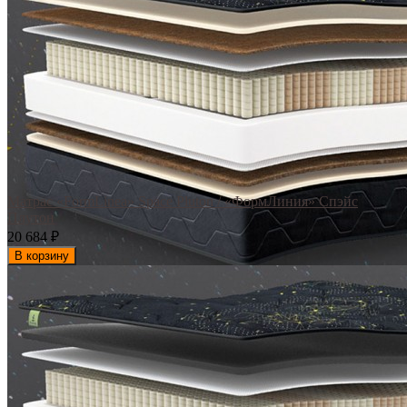
Матрас «FormLinea» Space Pluton / «ФормЛиния» Спэйс
Плутон
20 684
₽
В корзину