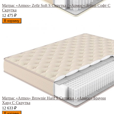
Матрас «Armos» Zefir Soft S Скрутка / «Армос» Зефир Софт С
Скрутка
12 475
₽
В корзину
Матрас «Armos» Brownie Hard S Скрутка / «Армос» Брауни
Хард С Скрутка
12 633
₽
В корзину