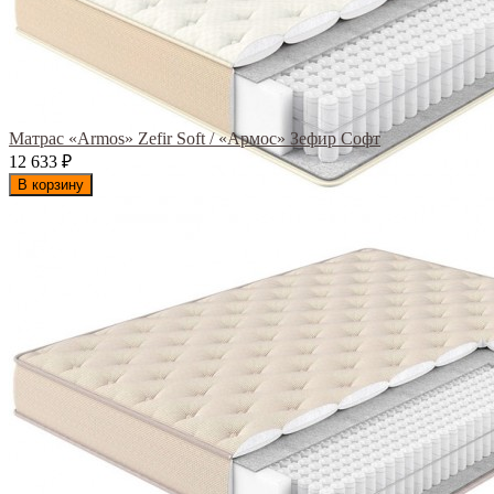
Матрас «Armos» Zefir Soft / «Армос» Зефир Софт
12 633
₽
В корзину