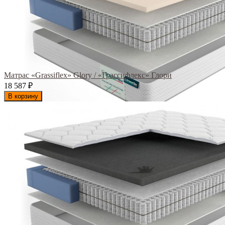
Матрас «Grassiflex» Glory / «Грассифлекс» Глори
18 587
₽
В корзину