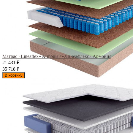
Матрас «Lineaflex» Armonia / «Линеафлекс» Армония
21 431
₽
35 718
₽
В корзину