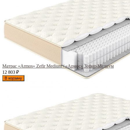
Матрас «Armos» Zefir Medium / «Армос» Зефир Медиум
12 803
₽
В корзину