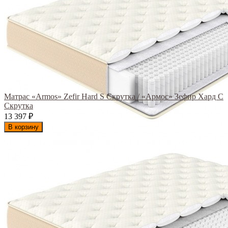
Матрас «Armos» Zefir Hard S Скрутка / «Армос» Зефир Хард С
Скрутка
13 397
₽
В корзину