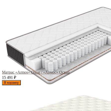
Матрас «Armos» Oscar / «Армос» Оскар
15 491
₽
В корзину