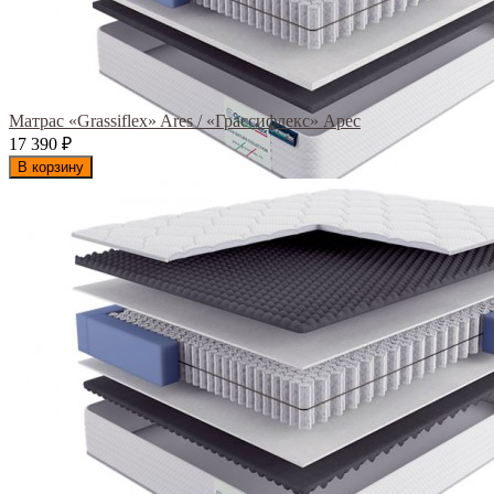
Матрас «Grassiflex» Ares / «Грассифлекс» Арес
17 390
₽
В корзину