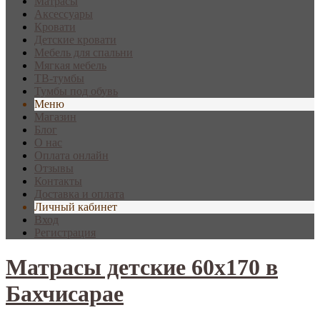
Матрасы
Аксессуары
Кровати
Детские кровати
Мебель для спальни
Мягкая мебель
ТВ-тумбы
Тумбы под обувь
Меню
Магазин
Блог
О нас
Оплата онлайн
Отзывы
Контакты
Доставка и оплата
Личный кабинет
Вход
Регистрация
Матрасы детские 60х170 в
Бахчисарае