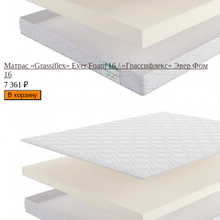
Матрас «Grassiflex» Ever Foam 16 / «Грассифлекс» Эвер Фом
16
7 361
₽
В корзину