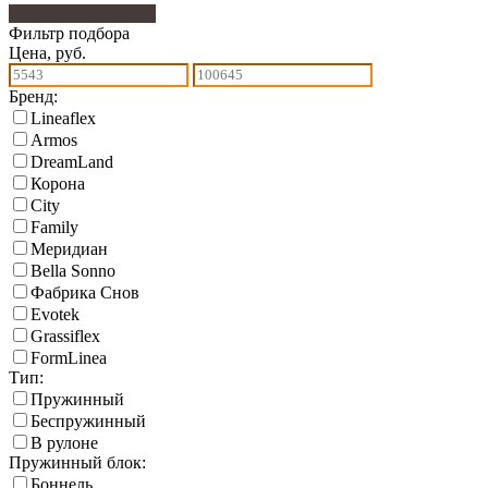
Фильтр подбора
214
Фильтр подбора
Цена, руб.
Бренд:
Lineaflex
Armos
DreamLand
Корона
City
Family
Меридиан
Bella Sonno
Фабрика Снов
Еvotek
Grassiflex
FormLinea
Тип:
Пружинный
Беспружинный
В рулоне
Пружинный блок:
Боннель