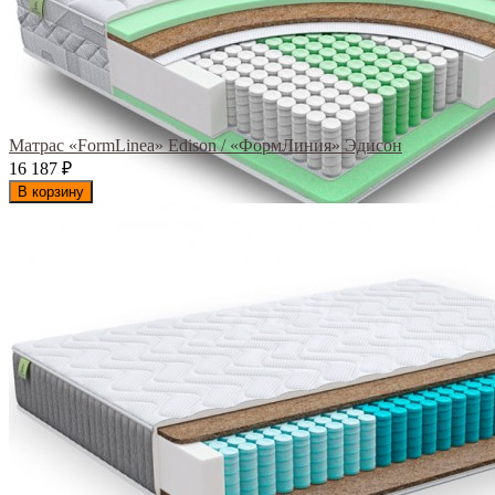
Матрас «FormLinea» Edison / «ФормЛиния» Эдисон
16 187
₽
В корзину