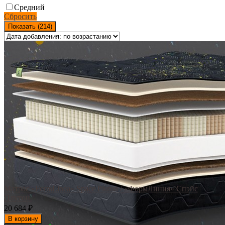
Средний
Сбросить
Показать (
214
)
Матрас «FormLinea» Space Pluton / «ФормЛиния» Спэйс
Плутон
20 684
₽
В корзину