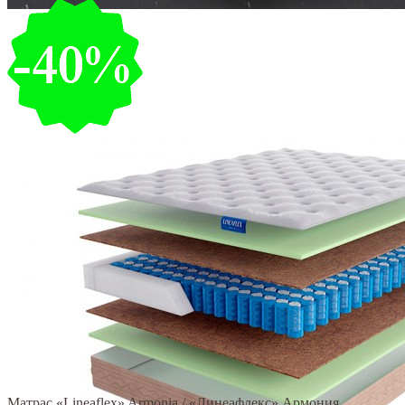
Матрас «Lineaflex» Armonia / «Линеафлекс» Армония