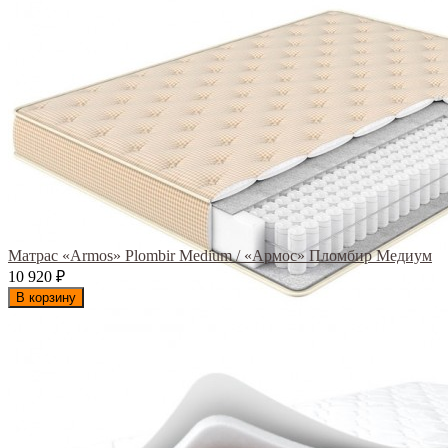
Матрас «Armos» Plombir Medium / «Армос» Пломбир Медиум
10 920
₽
В корзину