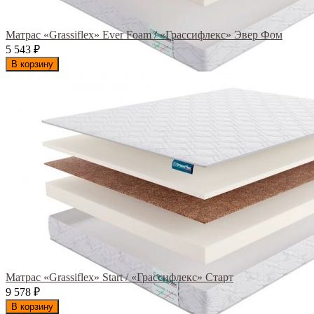
Матрас «Grassiflex» Ever Foam / «Грассифлекс» Эвер Фом
5 543
₽
В корзину
Матрас «Grassiflex» Start / «Грассифлекс» Старт
9 578
₽
В корзину