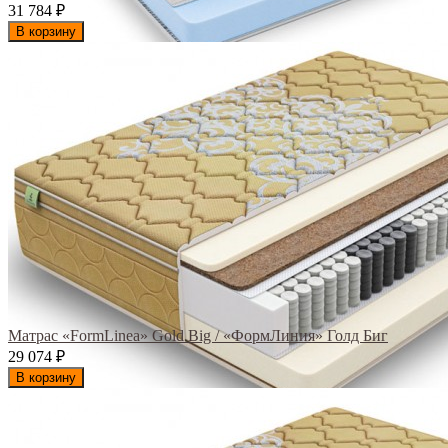
31 784
₽
В корзину
Матрас «FormLinea» Gold Big / «ФормЛиния» Голд Биг
29 074
₽
В корзину