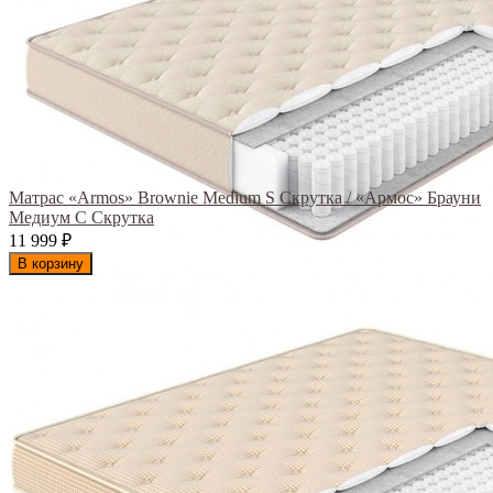
Матрас «Armos» Brownie Medium S Скрутка / «Армос» Брауни
Медиум С Скрутка
11 999
₽
В корзину