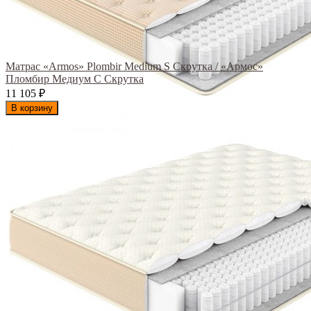
Матрас «Armos» Plombir Medium S Скрутка / «Армос»
Пломбир Медиум С Скрутка
11 105
₽
В корзину