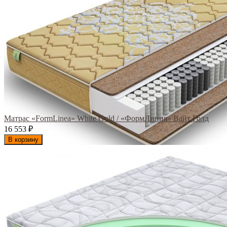
Матрас «FormLinea» White Gold / «ФормЛиния» Вайт Голд
16 553
₽
В корзину