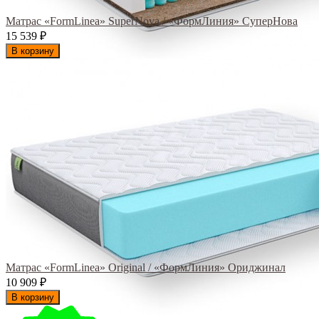
Матрас «FormLinea» SuperNova / «ФормЛиния» СуперНова
15 539
₽
В корзину
Матрас «FormLinea» Original / «ФормЛиния» Ориджинал
10 909
₽
В корзину