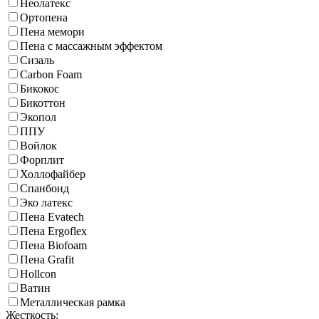
Неолатекс
Ортопена
Пена мемори
Пена с массажным эффектом
Сизаль
Carbon Foam
Бикокос
Бикоттон
Экопол
ППУ
Войлок
Форплит
Холлофайбер
Спанбонд
Эко латекс
Пена Evatech
Пена Ergoflex
Пена Biofoam
Пена Grafit
Hollcon
Ватин
Металлическая рамка
Жесткость: