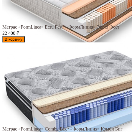
Матрас «FormLinea» Ecru Fest / «ФормЛиния» Экрю Фест
22 400
₽
В корзину
Матрас «FormLinea» Comby Big / «ФормЛиния» Комби Биг