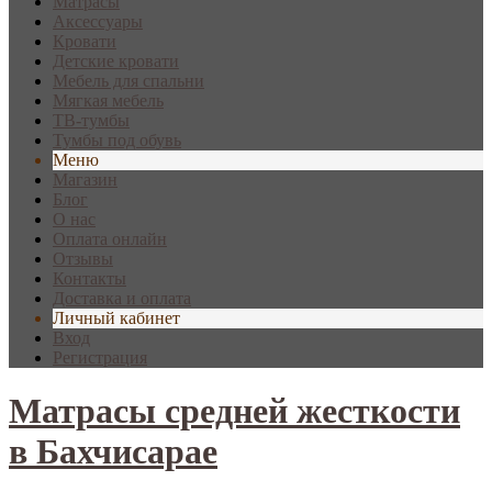
Матрасы
Аксессуары
Кровати
Детские кровати
Мебель для спальни
Мягкая мебель
ТВ-тумбы
Тумбы под обувь
Меню
Магазин
Блог
О нас
Оплата онлайн
Отзывы
Контакты
Доставка и оплата
Личный кабинет
Вход
Регистрация
Матрасы средней жесткости
в Бахчисарае