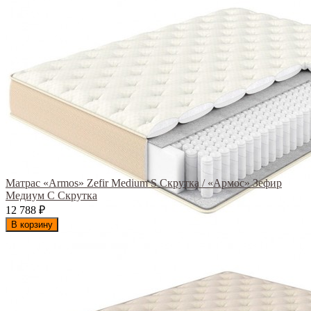
Матрас «Armos» Zefir Medium S Скрутка / «Армос» Зефир
Медиум С Скрутка
12 788
₽
В корзину