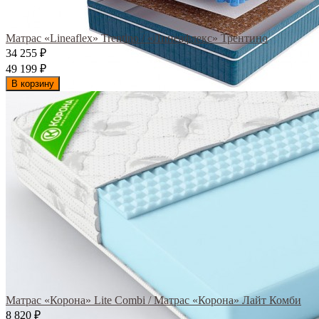
Матрас «Lineaflex» Trentino / «Линеафлекс» Трентино
34 255
₽
49 199
₽
В корзину
Матрас «Корона» Lite Combi / Матрас «Корона» Лайт Комби
8 820
₽