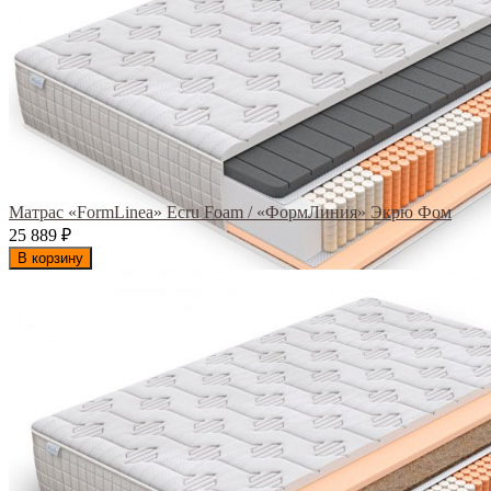
Матрас «FormLinea» Ecru Foam / «ФормЛиния» Экрю Фом
25 889
₽
В корзину