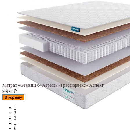
Матрас «Grassiflex» Aspect / «Грассифлекс» Аспект
9 972
₽
В корзину
1
2
3
...
6