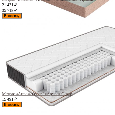
21 431
₽
35 718
₽
В корзину
Матрас «Armos» Oscar / «Армос» Оскар
15 491
₽
В корзину