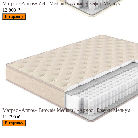
Матрас «Armos» Zefir Medium / «Армос» Зефир Медиум
12 803
₽
В корзину
Матрас «Armos» Brownie Medium / «Армос» Брауни Медиум
11 795
₽
В корзину