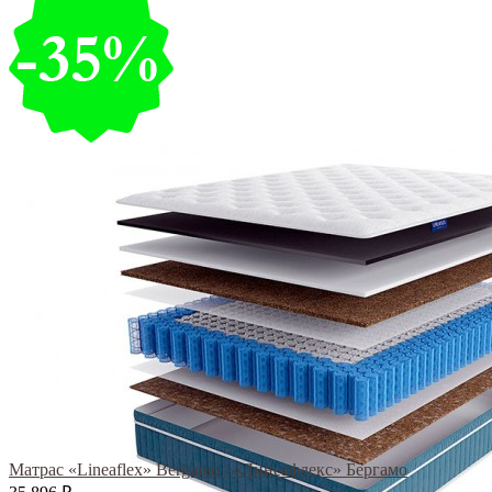
Матрас «Lineaflex» Bergamo / «Линеафлекс» Бергамо