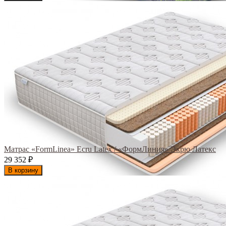
Матрас «FormLinea» Ecru Latex / «ФормЛиния» Экрю Латекс
29 352
₽
В корзину