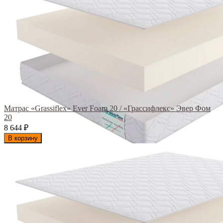
Матрас «Grassiflex» Ever Foam 20 / «Грассифлекс» Эвер Фом
20
8 644
₽
В корзину