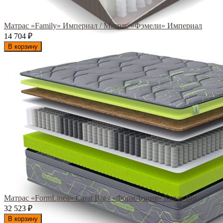
Матрас «Family» Империал / Матрас «Фэмели» Империал
14 704
₽
В корзину
Матрас «FormLinea» Carat Big / «ФормЛиния» Карат Биг
32 523
₽
В корзину