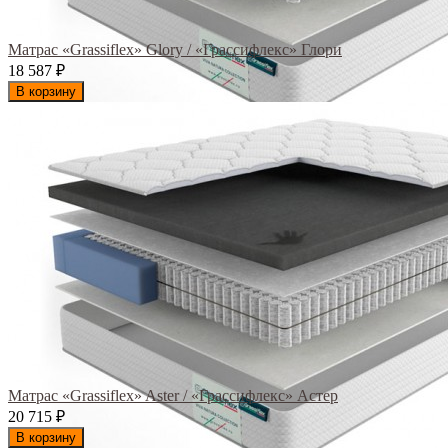
Матрас «Grassiflex» Glory / «Грассифлекс» Глори
18 587
₽
В корзину
Матрас «Grassiflex» Aster / «Грассифлекс» Астер
20 715
₽
В корзину