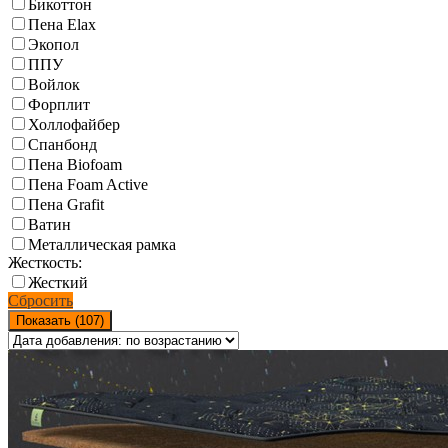
Бикоттон
Пена Elax
Экопол
ППУ
Войлок
Форплит
Холлофайбер
Спанбонд
Пена Biofoam
Пена Foam Active
Пена Grafit
Ватин
Металлическая рамка
Жесткость:
Жесткий
Сбросить
Показать (
107
)