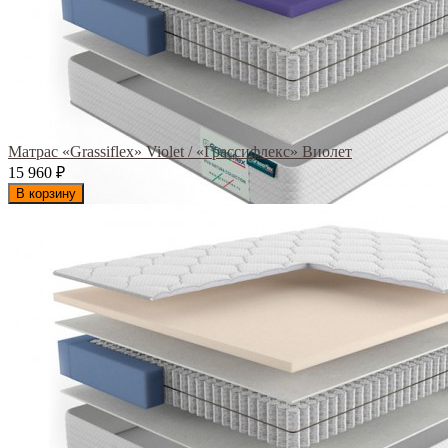
Матрас «Grassiflex» Violet / «Грассифлекс» Виолет
15 960
₽
В корзину