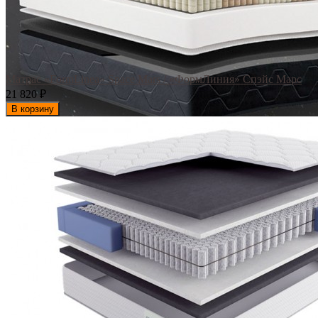
Матрас «FormLinea» Space Mars / «ФормЛиния» Спэйс Марс
21 820
₽
В корзину