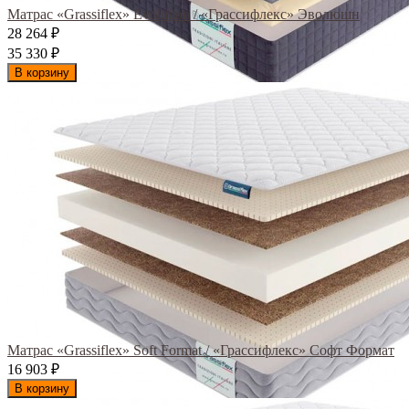
Матрас «Grassiflex» Evolution / «Грассифлекс» Эволюшн
28 264
₽
35 330
₽
В корзину
Матрас «Grassiflex» Soft Format / «Грассифлекс» Софт Формат
16 903
₽
В корзину