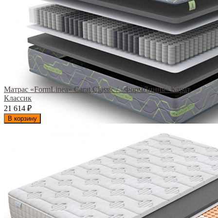
Матрас «FormLinea» Carat Classic / «ФормЛиния» Карат
Классик
21 614
₽
В корзину