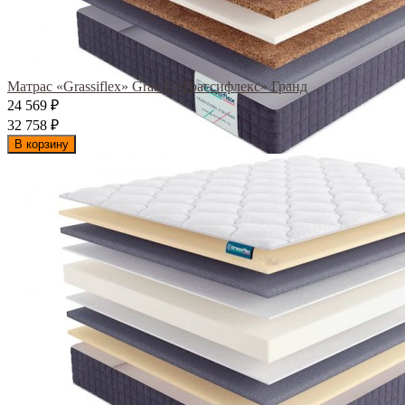
Матрас «Grassiflex» Grand/ «Грассифлекс» Гранд
24 569
₽
32 758
₽
В корзину