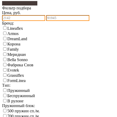
Фильтр подбора
107
Фильтр подбора
Цена, руб.
Бренд:
Lineaflex
Armos
DreamLand
Корона
Family
Меридиан
Bella Sonno
Фабрика Снов
Еvotek
Grassiflex
FormLinea
Тип:
Пружинный
Беспружинный
В рулоне
Пружинный блок:
500 пружин сп./м.
700 пружин сп./м.