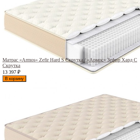
Матрас «Armos» Zefir Hard S Скрутка / «Армос» Зефир Хард С
Скрутка
13 397
₽
В корзину