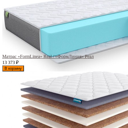
Матрас «FormLinea» Real / «ФормЛиния» Реал
13 373
₽
В корзину