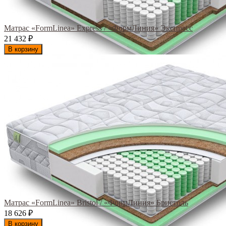
Матрас «FormLinea» Express / «ФормЛиния» Экспресс
21 432
₽
В корзину
Матрас «FormLinea» Bristol / «ФормЛиния» Бристоль
18 626
₽
В корзину