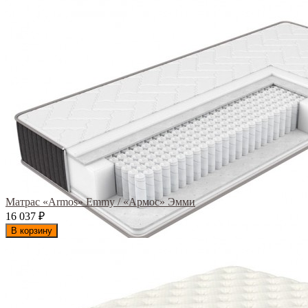
Матрас «Armos» Emmy / «Армос» Эмми
16 037
₽
В корзину