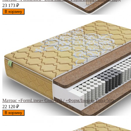
23 173
₽
В корзину
Матрас «FormLinea» Gold 500 / «ФормЛиния» Голд 500
22 120
₽
В корзину