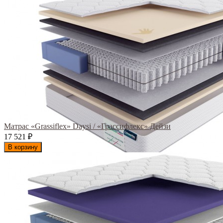
Матрас «Grassiflex» Daysi / «Грассифлекс» Дейзи
17 521
₽
В корзину