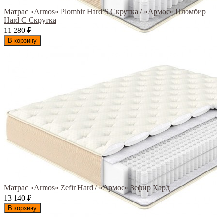
Матрас «Armos» Plombir Hard S Скрутка / «Армос» Пломбир
Hard С Скрутка
11 280
₽
В корзину
Матрас «Armos» Zefir Hard / «Армос» Зефир Хард
13 140
₽
В корзину