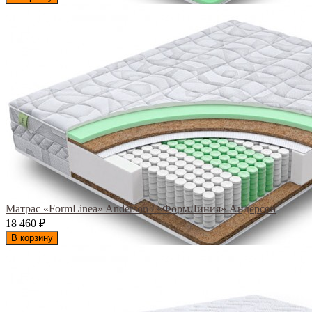
Матрас «FormLinea» Anderson / «ФормЛиния» Андерсон
18 460
₽
В корзину