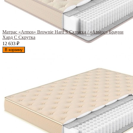
Матрас «Armos» Brownie Hard S Скрутка / «Армос» Брауни
Хард С Скрутка
12 633
₽
В корзину