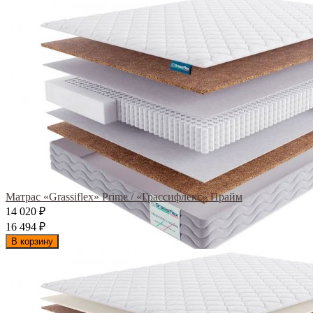
Матрас «Grassiflex» Prime / «Грассифлекс» Прайм
14 020
₽
16 494
₽
В корзину