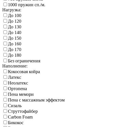
1000 пружин сп./м.
Нагрузка:
До 100
До 120
До 130
До 140
До 150
До 160
До 170
До 180
Без ограничения
Наполнение:
Кокосовая койра
Латекс
Неолатекс
Ортопена
Пена мемори
Пена с массажным эффектом
Сизаль
Струттофайбер
Carbon Foam
Бикокос