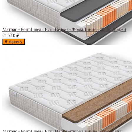
Матрас «FormLinea» Ecru Beige / «ФормЛиния» Экрю Биджи
21 710
₽
В корзину
Матрас «FormLinea» Ecru Hard / «ФормЛиния» Экрю Хард