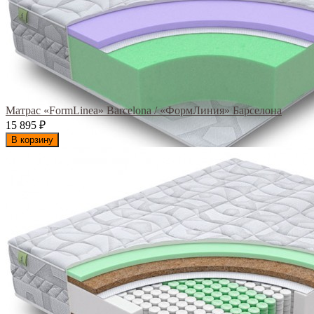
Матрас «FormLinea» Barcelona / «ФормЛиния» Барселона
15 895
₽
В корзину