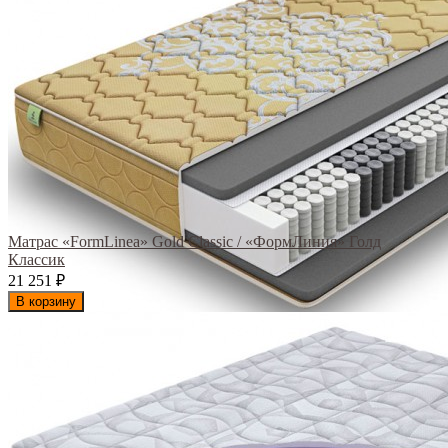
Матрас «FormLinea» Gold Classic / «ФормЛиния» Голд
Классик
21 251
₽
В корзину