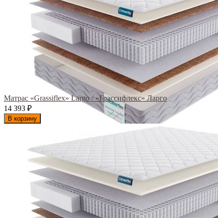
Матрас «Grassiflex» Largo / «Грассифлекс» Ларго
14 393
₽
В корзину