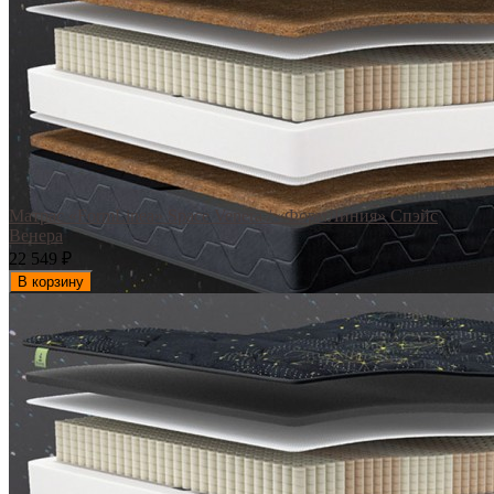
Матрас «FormLinea» Space Venera / «ФормЛиния» Спэйс
Венера
22 549
₽
В корзину