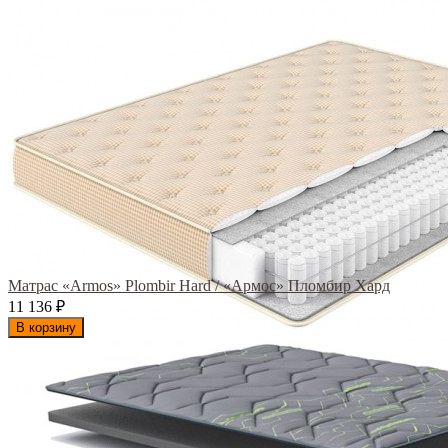
Матрас «Armos» Plombir Hard / «Армос» Пломбир Хард
11 136
₽
В корзину