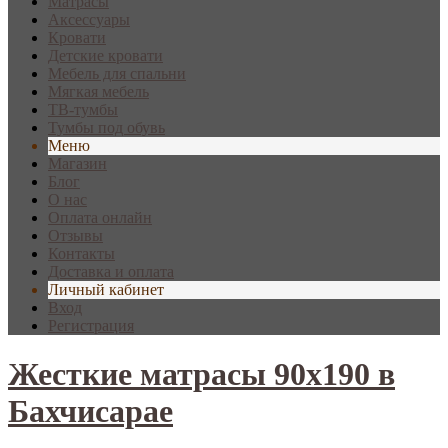
Матрасы
Аксессуары
Кровати
Детские кровати
Мебель для спальни
Мягкая мебель
ТВ-тумбы
Тумбы под обувь
Меню
Магазин
Блог
О нас
Оплата онлайн
Отзывы
Контакты
Доставка и оплата
Личный кабинет
Вход
Регистрация
Жесткие матрасы 90х190 в
Бахчисарае