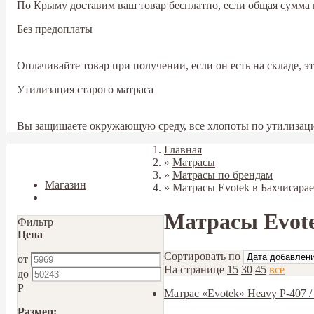
По Крыму доставим ваш товар бесплатно, если общая сумма в
Без предоплаты
Оплачивайте товар при получении, если он есть на складе, 
Утилизация старого матраса
Вы защищаете окружающую среду, все хлопоты по утилизаци
Главная
Закрыть
»
Матрасы
»
Матрасы по брендам
Магазин
»
Матрасы Еvotek в Бахчисарае
Блог
Матрасы Еvote
Фильтр
Цена
Сортировать по
от
На странице
15
30
45
все
до
Р
Матрас «Evotek» Heavy Р-407 
Размер: