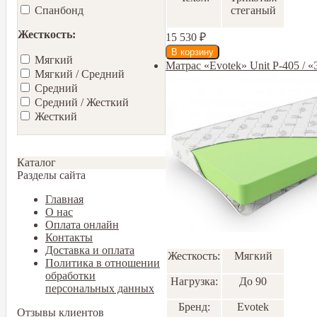
стеганый
Спанбонд
Жесткость:
15 530
₽
Мягкий
Матрас «Evotek» Unit Р-405 / 
Мягкий / Средний
Средний
Средний / Жесткий
Жесткий
Каталог
Разделы сайта
Главная
О нас
Оплата онлайн
Контакты
Доставка и оплата
Жесткость:
Мягкий
Политика в отношении
обработки
Нагрузка:
До 90
персональных данных
Бренд:
Еvotek
Отзывы клиентов