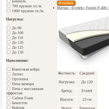
Боннель
700 пружин сп./м.
Матрас «Evotek» Fusion Р-406
1000 пружин сп./м.
Нагрузка:
До 90
До 100
До 110
До 120
До 125
До 130
Наполнение:
Кокосовая койра
Жесткость:
Средний
Латекс
Ортопена
Нагрузка:
До 120
Пена мемори
Пена с массажным
Бренд:
Еvotek
эффектом
Carbon Foam
Высота:
23 см
Бикоттон
Войлок
Чехол:
Трикотаж