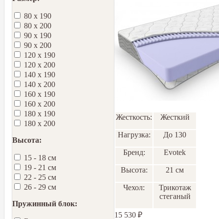
80 х 190
80 х 200
90 х 190
90 х 200
120 х 190
120 х 200
140 х 190
140 х 200
160 х 190
160 х 200
180 х 190
Жесткость:
Жесткий
180 х 200
Нагрузка:
До 130
Высота:
Бренд:
Еvotek
15 - 18 см
19 - 21 см
Высота:
21 см
22 - 25 см
26 - 29 см
Чехол:
Трикотаж
стеганый
Пружинный блок:
15 530
₽