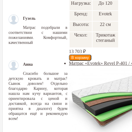
Нагрузка:
До 120
Бренд:
Еvotek
Гузель
Высота:
22 см
Матрас подобрали в
соответствии с нашими
Чехол:
Трикотаж
пожеланиями. Комфортный,
стеганый
качественный
13 703
₽
Матрас «Evotek» Revel Р-401 /
Анна
Спасибо большое за
детскую кровать и матрас!
Сынок доволен! Отдельно
благодарю Карину, которая
нашла нам кучу вариантов, с
ориентировала с ценой и
доставкой, всегда на связи и
приятна в диалоге) будем
обращатся ещё и рекомендую
всем!