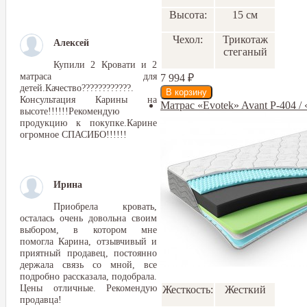
Высота:
15 см
Чехол:
Трикотаж
Алексей
стеганый
Купили 2 Кровати и 2
матраса для
7 994
₽
детей.Качество????????????.
Консультация Карины на
Матрас «Evotek» Avant Р-404 /
высоте!!!!!!Рекомендую
продукцию к покупке.Карине
огромное СПАСИБО!!!!!!
Ирина
Приобрела кровать,
осталась очень довольна своим
выбором, в котором мне
помогла Карина, отзывчивый и
приятный продавец, постоянно
держала связь со мной, все
подробно рассказала, подобрала.
Цены отличные. Рекомендую
Жесткость:
Жесткий
продавца!