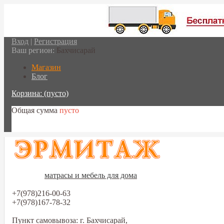
Вход
|
Регистрация
Ваш регион:
Бахчисарай
Магазин
Блог
Корзина:
(пусто)
Общая сумма
пусто
Перейти в корзину
матрасы и мебель для дома
+7(978)216-00-63
+7(978)167-78-32
Пункт самовывоза: г. Бахчисарай,