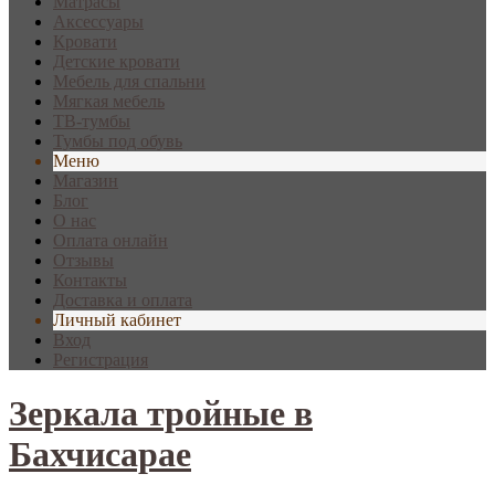
Матрасы
Аксессуары
Кровати
Детские кровати
Мебель для спальни
Мягкая мебель
ТВ-тумбы
Тумбы под обувь
Меню
Магазин
Блог
О нас
Оплата онлайн
Отзывы
Контакты
Доставка и оплата
Личный кабинет
Вход
Регистрация
Зеркала тройные в
Бахчисарае