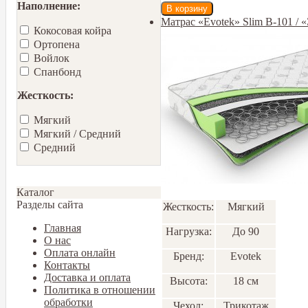
Наполнение:
Матрас «Evotek» Slim B-101 /
Кокосовая койра
Ортопена
Войлок
Спанбонд
Жесткость:
Мягкий
Мягкий / Средний
Средний
Каталог
Разделы сайта
Жесткость:
Мягкий
Главная
Нагрузка:
До 90
О нас
Оплата онлайн
Бренд:
Еvotek
Контакты
Доставка и оплата
Высота:
18 см
Политика в отношении
обработки
Чехол:
Трикотаж