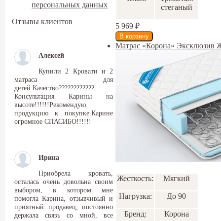
персональных данных
стеганый
Отзывы клиентов
5 969
₽
Матрас «Корона» Эксклюзив 
Алексей
Купили 2 Кровати и 2
матраса для
детей.Качество????????????.
Консультация Карины на
высоте!!!!!!Рекомендую
продукцию к покупке.Карине
огромное СПАСИБО!!!!!!
Ирина
Приобрела кровать,
Жесткость:
Мягкий
осталась очень довольна своим
выбором, в котором мне
Нагрузка:
До 90
помогла Карина, отзывчивый и
приятный продавец, постоянно
Бренд:
Корона
держала связь со мной, все