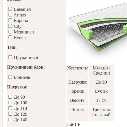
Lineaflex
Armos
Корона
City
Меридиан
Еvotek
Тип:
Пружинный
Пружинный блок:
Жесткость:
Мягкий /
Средний
Боннель
Нагрузка:
До 90
Нагрузка:
Бренд:
Еvotek
До 90
Высота:
17 см
До 100
До 110
Чехол:
Трикотаж
До 120
стеганый
До 140
7 461
₽