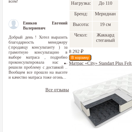
всем!
Нагрузка:
До 110
Бренд:
Меридиан
Еников Евгений
Высота:
19 см
Валериевич
Чехол:
Жаккард
Добрый день ! Хотел выразить
стеганый
благодарность менеджеру
(:продавцу консультанту ) за
8 292
₽
грамотную консультацию в
выборе матраса , подробно
проконсультировала нас ,
Матрас «City» Standart Plus F
решили проблему с доставкой ..
Вообщем все прошло на высоте
и качество матраса тоже огонь...
Все отзывы