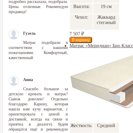
подробно рассказала, подобрала.
Высота:
19 см
Цены отличные. Рекомендую
продавца!
Чехол:
Жаккард
стеганый
Гузель
7 507
₽
Матрас подобрали в
Матрас «Меридиан» Био Клас
соответствии с нашими
пожеланиями. Комфортный,
качественный
Анна
Спасибо большое за
детскую кровать и матрас!
Сынок доволен! Отдельно
благодарю Карину, которая
нашла нам кучу вариантов, с
ориентировала с ценой и
доставкой, всегда на связи и
приятна в диалоге) будем
Жесткость:
Средний
обращатся ещё и рекомендую