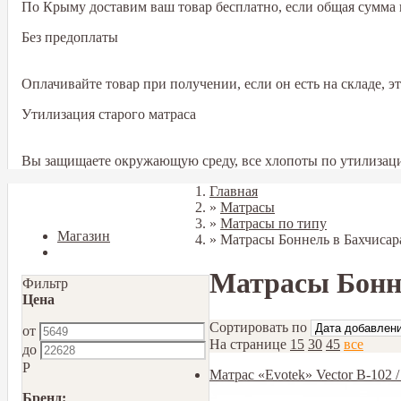
По Крыму доставим ваш товар бесплатно, если общая сумма в
Без предоплаты
Оплачивайте товар при получении, если он есть на складе, 
Утилизация старого матраса
Вы защищаете окружающую среду, все хлопоты по утилизаци
Главная
Закрыть
»
Матрасы
»
Матрасы по типу
Магазин
»
Матрасы Боннель в Бахчисар
Блог
Матрасы Бонн
Фильтр
Цена
Сортировать по
от
На странице
15
30
45
все
до
Р
Матрас «Evotek» Vector B-102 
Бренд: