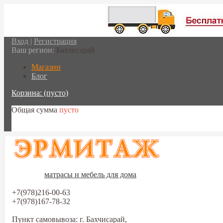
Вход
|
Регистрация
Ваш регион:
Бахчисарай
Магазин
Блог
Корзина:
(пусто)
Общая сумма
пусто
Перейти в корзину
матрасы и мебель для дома
+7(978)216-00-63
+7(978)167-78-32
Пункт самовывоза: г. Бахчисарай,