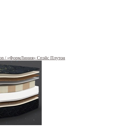
ton / «ФормЛиния» Спэйс Плутон