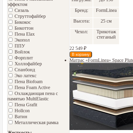
эффектом
Бренд:
FormLinea
Сизаль
Струттофайбер
Высота:
25 см
Бикокос
Бикоттон
Чехол:
Трикотаж
Пена Elax
стеганый
Экопол
ППУ
22 549
₽
Войлок
Форплит
Матрас «FormLinea» Space Plu
Холлофайбер
Спанбонд
Эко латекс
Пена Biofoam
Пена Foam Active
Охлаждающая пена с
памятью MultiElastic
Пена Grafit
Hollcon
Ватин
Металлическая рамка
Жесткость: