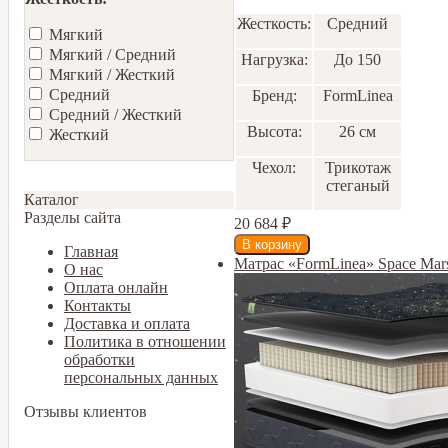
Жесткость:
Средний
Мягкий
Мягкий / Средний
Нагрузка:
До 150
Мягкий / Жесткий
Средний
Бренд:
FormLinea
Средний / Жесткий
Высота:
26 см
Жесткий
Чехол:
Трикотаж
стеганый
Каталог
Разделы сайта
20 684
₽
Главная
Матрас «FormLinea» Space Ma
О нас
Оплата онлайн
Контакты
Доставка и оплата
Политика в отношении
обработки
персональных данных
Отзывы клиентов