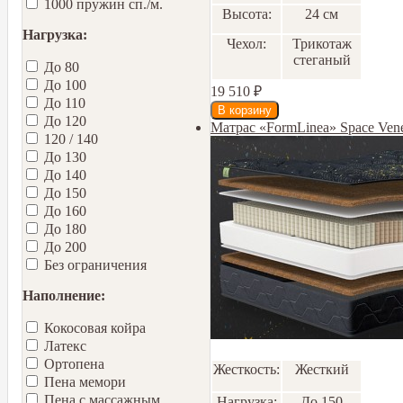
1000 пружин сп./м.
Высота:
24 см
Нагрузка:
Чехол:
Трикотаж
стеганый
До 80
До 100
19 510
₽
До 110
До 120
Матрас «FormLinea» Space Ven
120 / 140
До 130
До 140
До 150
До 160
До 180
До 200
Без ограничения
Наполнение:
Кокосовая койра
Латекс
Ортопена
Жесткость:
Жесткий
Пена мемори
Пена с массажным
Нагрузка:
До 150