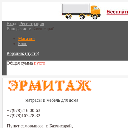
Вход
|
Регистрация
Ваш регион:
Бахчисарай
Магазин
Блог
Корзина:
(пусто)
Общая сумма
пусто
Перейти в корзину
матрасы и мебель для дома
+7(978)216-00-63
+7(978)167-78-32
Пункт самовывоза: г. Бахчисарай,