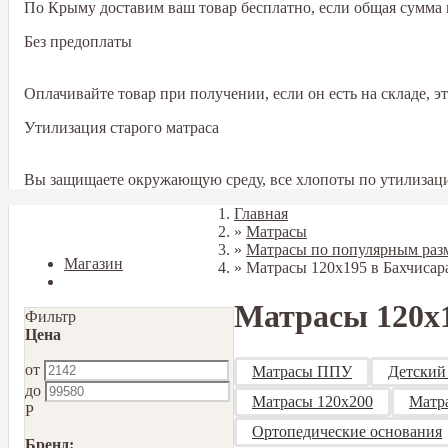
По Крыму доставим ваш товар бесплатно, если общая сумма в
Без предоплаты
Оплачивайте товар при получении, если он есть на складе, 
Утилизация старого матраса
Вы защищаете окружающую среду, все хлопоты по утилизаци
Главная
Закрыть
»
Матрасы
»
Матрасы по популярным раз
Магазин
»
Матрасы 120х195 в Бахчисар
Блог
Матрасы 120х1
Фильтр
Цена
от
Матрасы ППУ
Детский
до
Матрасы 120x200
Матр
Р
Ортопедические основания
Бренд: