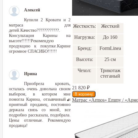
Алексей
Купили 2 Кровати и 2
матраса для
Жесткость:
Жесткий
детей.Качество????????????.
Консультация Карины на
Нагрузка:
До 160
высоте!!!!!!Рекомендую
продукцию к покупке.Карине
Бренд:
FormLinea
огромное СПАСИБО!!!!!!
Высота:
25 см
Чехол:
Трикотаж
Ирина
стеганый
Приобрела кровать,
21 820
₽
осталась очень довольна своим
выбором, в котором мне
помогла Карина, отзывчивый и
Матрас «Armos» Emmy / «Арм
приятный продавец, постоянно
держала связь со мной, все
подробно рассказала, подобрала.
Цены отличные. Рекомендую
продавца!