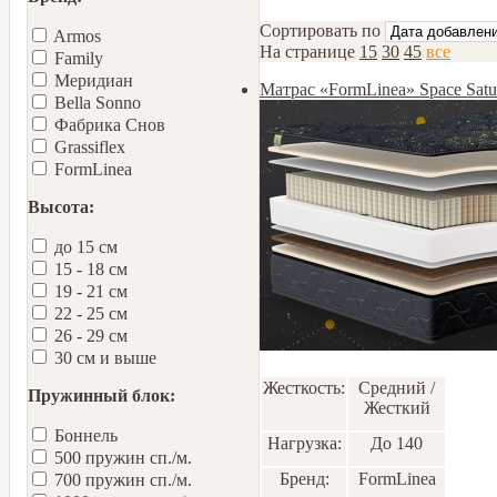
Сортировать по
Armos
На странице
15
30
45
все
Family
Меридиан
Матрас «FormLinea» Space Sat
Bella Sonno
Фабрика Снов
Grassiflex
FormLinea
Высота:
до 15 см
15 - 18 см
19 - 21 см
22 - 25 см
26 - 29 см
30 см и выше
Жесткость:
Средний /
Пружинный блок:
Жесткий
Боннель
Нагрузка:
До 140
500 пружин сп./м.
Бренд:
FormLinea
700 пружин сп./м.