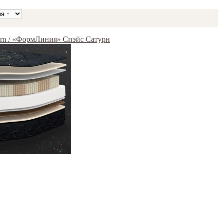
urn / «ФормЛиния» Спэйс Сатурн