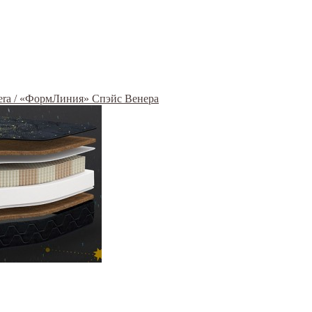
era / «ФормЛиния» Спэйс Венера