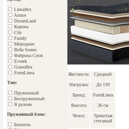
Lineaflex
Armos
DreamLand
Корона
City
Family
Меридиан
Bella Sonno
Фабрика Снов
Еvotek
Grassiflex
FormLinea
Жесткость:
Средний
Тип:
Нагрузка:
До 150
Пружинный
Бренд:
FormLinea
Беспружинный
В рулоне
Высота:
26 см
Пружинный блок:
Чехол:
Трикотаж
стеганый
Боннель