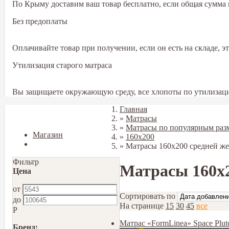
По Крыму доставим ваш товар бесплатно, если общая сумма в
Без предоплаты
Оплачивайте товар при получении, если он есть на складе, 
Утилизация старого матраса
Вы защищаете окружающую среду, все хлопоты по утилизаци
Главная
Закрыть
»
Матрасы
»
Матрасы по популярным раз
Магазин
»
160х200
Блог
»
Матрасы 160x200 средней же
Фильтр
Матрасы 160x2
Цена
от
Сортировать по
до
На странице
15
30
45
все
Р
Матрас «FormLinea» Space Plu
Бренд: