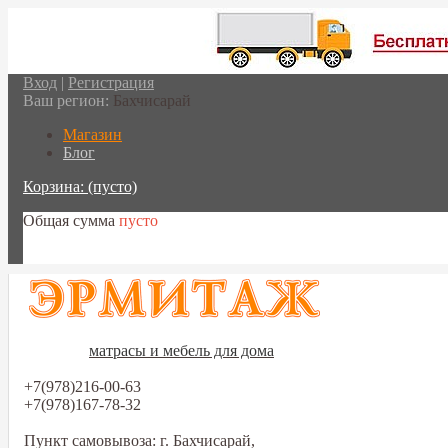
Вход
|
Регистрация
Ваш регион:
Бахчисарай
Магазин
Блог
Корзина:
(пусто)
Общая сумма
пусто
Перейти в корзину
матрасы и мебель для дома
+7(978)216-00-63
+7(978)167-78-32
Пункт самовывоза: г. Бахчисарай,