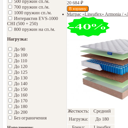
500 пружин сп./м.
20 684
₽
700 пружин сп./м.
1000 пружин сп./м.
Матрас «Lineaflex» Armonia /
Интерактив EVS-1000
CHI (500 + 250)
800 пружин на сп./м.
Нагрузка:
До 90
До 100
До 110
До 120
До 125
До 130
До 140
До 150
До 160
До 170
До 180
Жесткость:
Средний
До 200
Без ограничения
Нагрузка:
До 180
Бренд:
Lineaflex
Наполнение: