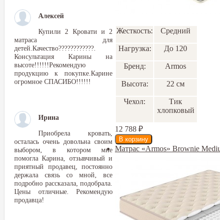
Алексей
Жесткость:
Средний
Купили 2 Кровати и 2
матраса для
детей.Качество????????????.
Нагрузка:
До 120
Консультация Карины на
высоте!!!!!!Рекомендую
Бренд:
Armos
продукцию к покупке.Карине
огромное СПАСИБО!!!!!!
Высота:
22 см
Чехол:
Тик
хлопковый
Ирина
12 788
₽
Приобрела кровать,
осталась очень довольна своим
Матрас «Armos» Brownie Medi
выбором, в котором мне
помогла Карина, отзывчивый и
приятный продавец, постоянно
держала связь со мной, все
подробно рассказала, подобрала.
Цены отличные. Рекомендую
продавца!