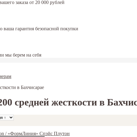
ашего заказа от 20 000 рублей
это ваша гарантия безопасной покупки
и мы берем на себя
мерам
сткости в Бахчисарае
00 средней жесткости в Бахчи
ton / «ФормЛиния» Спэйс Плутон