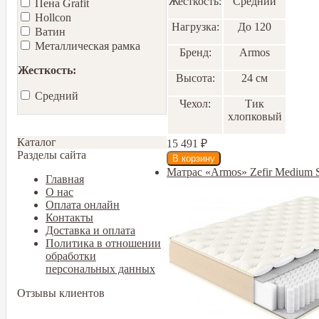
Жесткость:
Средний
Пена Grafit
Hollcon
Нагрузка:
До 120
Ватин
Металлическая рамка
Бренд:
Armos
Жесткость:
Высота:
24 см
Средний
Чехол:
Тик
хлопковый
Каталог
15 491
₽
Разделы сайта
Матрас «Armos» Zefir Medium 
Главная
О нас
Оплата онлайн
Контакты
Доставка и оплата
Политика в отношении
обработки
персональных данных
Отзывы клиентов