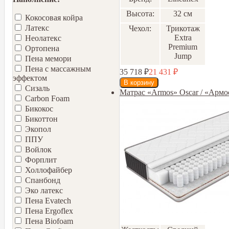
Высота:
32 см
Кокосовая койра
Латекс
Чехол:
Трикотаж
Extra
Неолатекс
Premium
Ортопена
Jump
Пена мемори
Пена с массажным
35 718
₽
21 431
₽
эффектом
Сизаль
Матрас «Armos» Oscar / «Армо
Carbon Foam
Бикокос
Бикоттон
Экопол
ППУ
Войлок
Форплит
Холлофайбер
Спанбонд
Эко латекс
Пена Evatech
Пена Ergoflex
Пена Biofoam