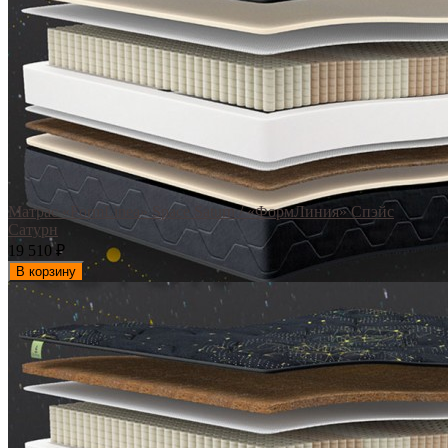
Матрас «FormLinea» Space Saturn / «ФормЛиния» Спэйс
Сатурн
19 510
₽
В корзину