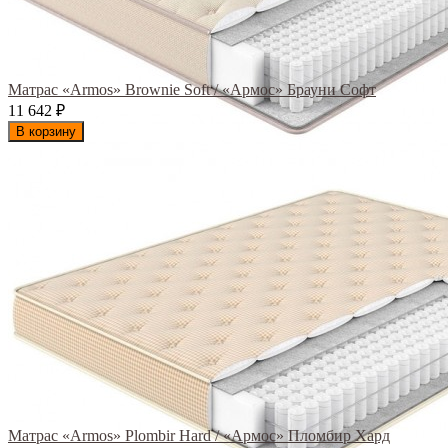
Матрас «Armos» Brownie Soft / «Армос» Брауни Софт
11 642
₽
В корзину
Матрас «Armos» Plombir Hard / «Армос» Пломбир Хард