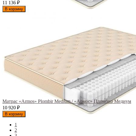
11 136
₽
В корзину
Матрас «Armos» Plombir Medium / «Армос» Пломбир Медиум
10 920
₽
В корзину
1
2
3