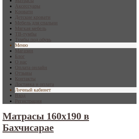
Матрасы
Аксессуары
Кровати
Детские кровати
Мебель для спальни
Мягкая мебель
ТВ-тумбы
Тумбы под обувь
Меню
Магазин
Блог
О нас
Оплата онлайн
Отзывы
Контакты
Доставка и оплата
Личный кабинет
Вход
Регистрация
Матрасы 160х190 в
Бахчисарае