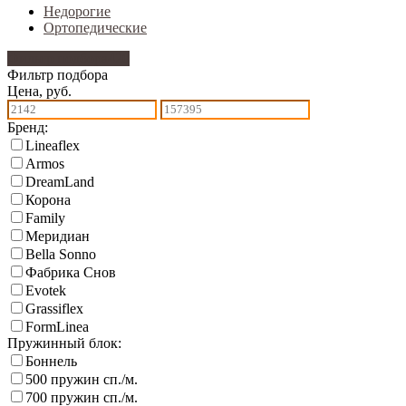
Недорогие
Ортопедические
Фильтр подбора
420
Фильтр подбора
Цена, руб.
Бренд:
Lineaflex
Armos
DreamLand
Корона
Family
Меридиан
Bella Sonno
Фабрика Снов
Еvotek
Grassiflex
FormLinea
Пружинный блок:
Боннель
500 пружин сп./м.
700 пружин сп./м.