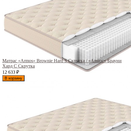
Матрас «Armos» Brownie Hard S Скрутка / «Армос» Брауни
Хард С Скрутка
12 633
₽
В корзину