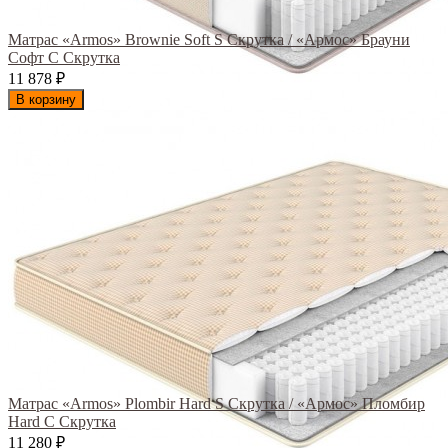
Матрас «Armos» Brownie Soft S Скрутка / «Армос» Брауни
Софт С Скрутка
11 878
₽
В корзину
Матрас «Armos» Plombir Hard S Скрутка / «Армос» Пломбир
Hard С Скрутка
11 280
₽