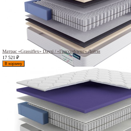
Матрас «Grassiflex» Daysi / «Грассифлекс» Дейзи
17 521
₽
В корзину