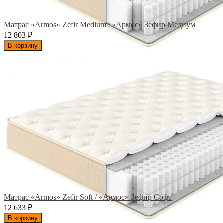
Матрас «Armos» Zefir Medium / «Армос» Зефир Медиум
12 803
₽
В корзину
Матрас «Armos» Zefir Soft / «Армос» Зефир Софт
12 633
₽
В корзину