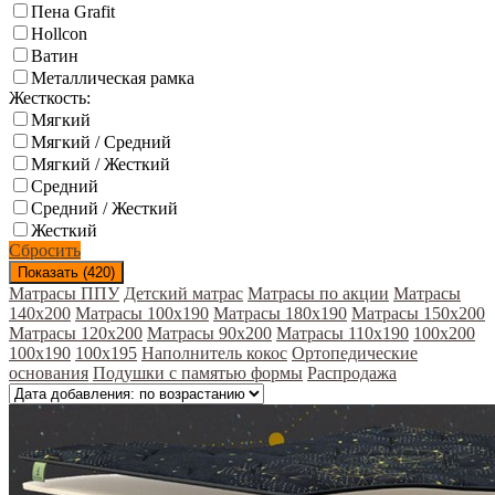
Пена Grafit
Hollcon
Ватин
Металлическая рамка
Жесткость:
Мягкий
Мягкий / Средний
Мягкий / Жесткий
Средний
Средний / Жесткий
Жесткий
Сбросить
Показать (
420
)
Матрасы ППУ
Детский матрас
Матрасы по акции
Матрасы
140х200
Матрасы 100x190
Матрасы 180x190
Матрасы 150x200
Матрасы 120x200
Матрасы 90х200
Матрасы 110x190
100x200
100x190
100х195
Наполнитель кокос
Ортопедические
основания
Подушки с памятью формы
Распродажа