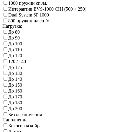
1000 пружин сп./м.
Интерактив EVS-1000 CHI (500 + 250)
Dual System SP 1000
800 пружин на сп./м.
Нагрузка:
До 80
До 90
До 100
До 110
До 120
120 / 140
До 125
До 130
До 140
До 150
До 160
До 170
До 180
До 200
Без ограничения
Наполнение:
Кокосовая койра
Латекс