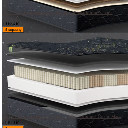
Матрас «FormLinea» Space Pluton / «ФормЛиния» Спэйс
Плутон
20 684
₽
В корзину
Матрас «FormLinea» Space Mars / «ФормЛиния» Спэйс Марс
21 820
₽