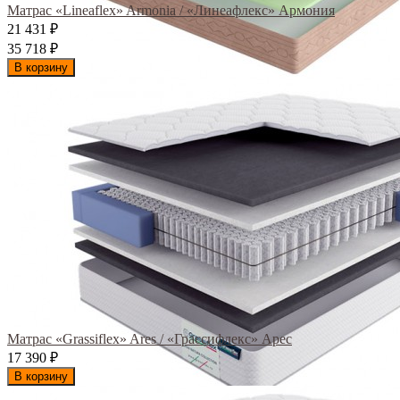
Матрас «Lineaflex» Armonia / «Линеафлекс» Армония
21 431
₽
35 718
₽
В корзину
Матрас «Grassiflex» Ares / «Грассифлекс» Арес
17 390
₽
В корзину