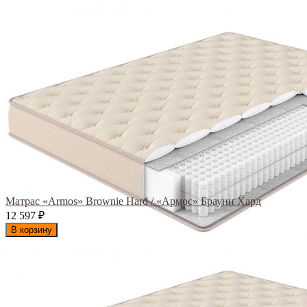
Матрас «Armos» Brownie Hard / «Армос» Брауни Хард
12 597
₽
В корзину