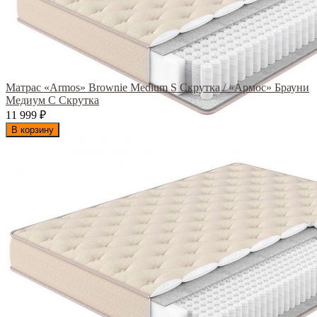
Матрас «Armos» Brownie Medium S Скрутка / «Армос» Брауни
Медиум С Скрутка
11 999
₽
В корзину