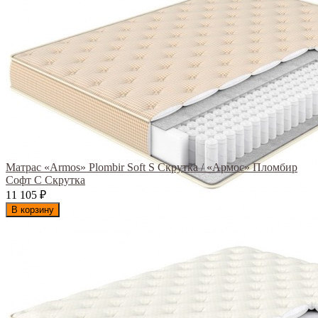
Матрас «Armos» Plombir Soft S Скрутка / «Армос» Пломбир
Софт С Скрутка
11 105
₽
В корзину