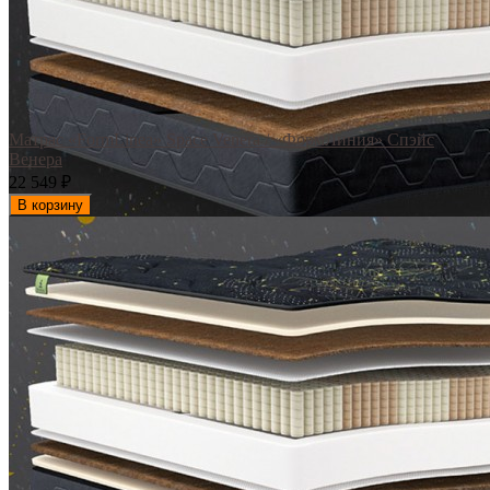
Матрас «FormLinea» Space Venera / «ФормЛиния» Спэйс
Венера
22 549
₽
В корзину