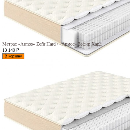
Матрас «Armos» Zefir Hard / «Армос» Зефир Хард
13 140
₽
В корзину