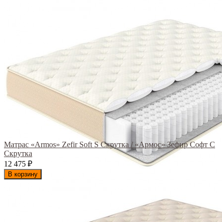
Матрас «Armos» Zefir Soft S Скрутка / «Армос» Зефир Софт С
Скрутка
12 475
₽
В корзину