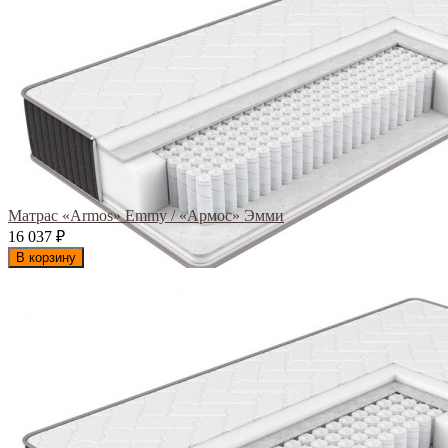
Матрас «Armos» Emmy / «Армос» Эмми
16 037
₽
В корзину