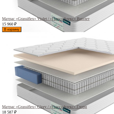
Матрас «Grassiflex» Violet / «Грассифлекс» Виолет
15 960
₽
В корзину
Матрас «Grassiflex» Glory / «Грассифлекс» Глори
18 587
₽