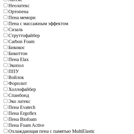
Неолатекс
Ортопена
Пена мемори
Пена с массажным эффектом
Сизаль
Струттофайбер
Carbon Foam
Бикокос
Бикоттон
Пена Elax
Экопол
ППУ
Войлок
Форплит
Холлофайбер
Спанбонд
Эко латекс
Пена Evatech
Пена Ergoflex
Пена Biofoam
Пена Foam Active
Охлаждающая пена с памятью MultiElastic