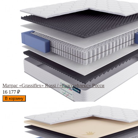
Матрас «Grassiflex» Rossi / «Грассифлекс» Росси
16 177
₽
В корзину