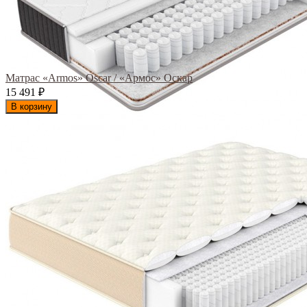
Матрас «Armos» Oscar / «Армос» Оскар
15 491
₽
В корзину