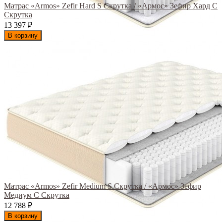
Матрас «Armos» Zefir Hard S Скрутка / «Армос» Зефир Хард С
Скрутка
13 397
₽
В корзину
Матрас «Armos» Zefir Medium S Скрутка / «Армос» Зефир
Медиум С Скрутка
12 788
₽
В корзину