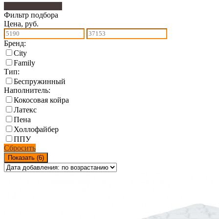
Фильтр подбора
6
Фильтр подбора
Цена, руб.
Бренд:
City
Family
Тип:
Беспружинный
Наполнитель:
Кокосовая койра
Латекс
Пена
Холлофайбер
ППУ
Сбросить
Показать (
6
)