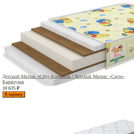
Детский Матрас «City» Karapusik / Детский Матрас «Сити»
Карапузик
10 635
₽
В корзину