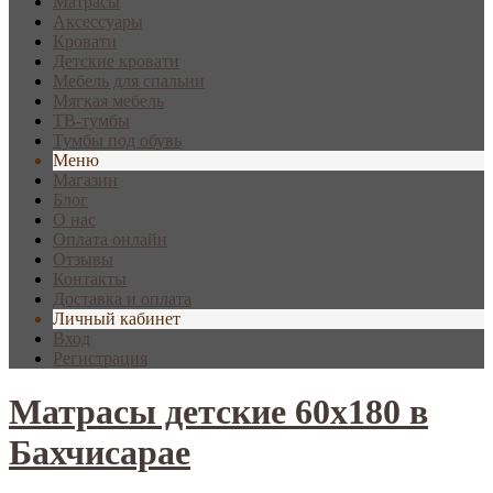
Матрасы
Аксессуары
Кровати
Детские кровати
Мебель для спальни
Мягкая мебель
ТВ-тумбы
Тумбы под обувь
Меню
Магазин
Блог
О нас
Оплата онлайн
Отзывы
Контакты
Доставка и оплата
Личный кабинет
Вход
Регистрация
Матрасы детские 60х180 в
Бахчисарае