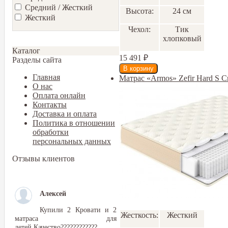
Средний / Жесткий
Высота:
24 см
Жесткий
Чехол:
Тик
хлопковый
Каталог
15 491
₽
Разделы сайта
Главная
Матрас «Armos» Zefir Hard S 
О нас
Оплата онлайн
Контакты
Доставка и оплата
Политика в отношении
обработки
персональных данных
Отзывы клиентов
Алексей
Купили 2 Кровати и 2
Жесткость:
Жесткий
матраса для
детей.Качество????????????.