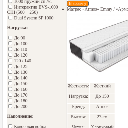
1000 пружин сп./м.
Интерактив EVS-1000
Матрас «Armos» Emmy / «Арм
CHI (500 + 250)
Dual System SP 1000
Нагрузка:
До 90
До 100
До 110
До 120
120 / 140
До 125
До 130
До 140
До 150
Жесткость:
Жесткий
До 160
До 170
Нагрузка:
До 150
До 180
Бренд:
Armos
До 200
Наполнение:
Высота:
23 см
Кокосовая койра
Чехол:
Хлопковый