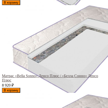
В корзину
Матрас «Bella Sonno» Денсо Плюс / «Белла Сонно» Денсо
Плюс
8 920
₽
В корзину