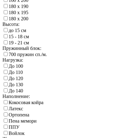
160 х 200
180 х 190
180 х 195
180 х 200
Высота:
до 15 см
15 - 18 см
19 - 21 см
Пружинный блок:
700 пружин сп./м.
Нагрузка:
До 100
До 110
До 120
До 130
До 140
Наполнение:
Кокосовая койра
Латекс
Ортопена
Пена мемори
ППУ
Войлок