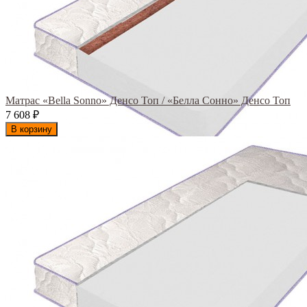
Матрас «Bella Sonno» Денсо Топ / «Белла Сонно» Денсо Топ
7 608
₽
В корзину