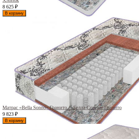
Хлопок
8 625
₽
В корзину
Матрас «Bella Sonno» Гранито / «Белла Сонно» Гранито
9 823
₽
В корзину