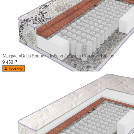
Матрас «Bella Sonno» Либеро / «Белла Сонно» Либеро
9 450
₽
В корзину