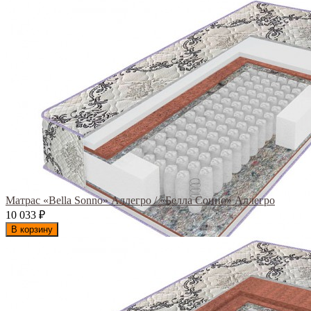
Матрас «Bella Sonno» Аллегро / «Белла Сонно» Аллегро
10 033
₽
В корзину