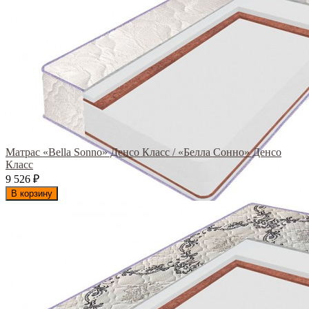
Матрас «Bella Sonno» Денсо Класс / «Белла Сонно» Денсо
Класс
9 526
₽
В корзину