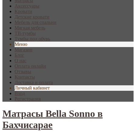
Матрасы
Аксессуары
Кровати
Детские кровати
Мебель для спальни
Мягкая мебель
ТВ-тумбы
Тумбы под обувь
Меню
Магазин
Блог
О нас
Оплата онлайн
Отзывы
Контакты
Доставка и оплата
Личный кабинет
Вход
Регистрация
Матрасы Bella Sonno в
Бахчисарае