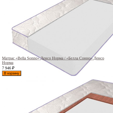
Матрас «Bella Sonno» Денсо Норма / «Белла Сонно» Денсо
Норма
7 946
₽
В корзину