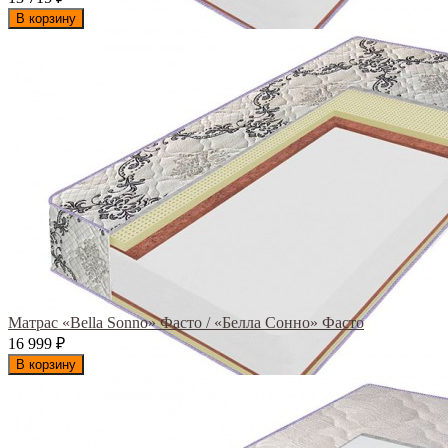
В корзину
Матрас «Bella Sonno» Фасто / «Белла Сонно» Фасто
16 999
₽
В корзину