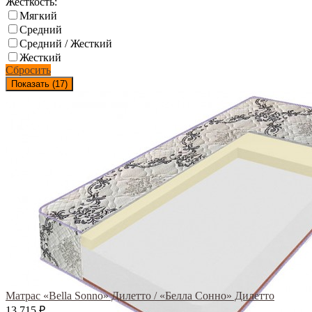
Жесткость:
Мягкий
Средний
Средний / Жесткий
Жесткий
Сбросить
Показать (
17
)
Матрас «Bella Sonno» Дилетто / «Белла Сонно» Дилетто
13 715
₽