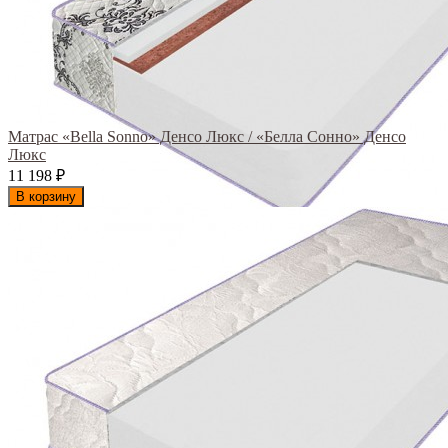
Матрас «Bella Sonno» Денсо Люкс / «Белла Сонно» Денсо
Люкс
11 198
₽
В корзину