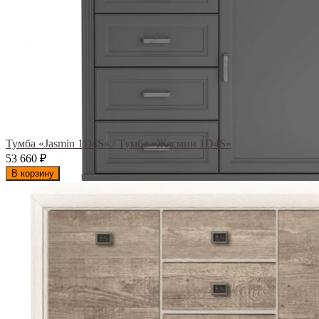
Тумба «Jasmin 1D4S» / Тумба «Жасмин 1D4S»
53 660
₽
В корзину