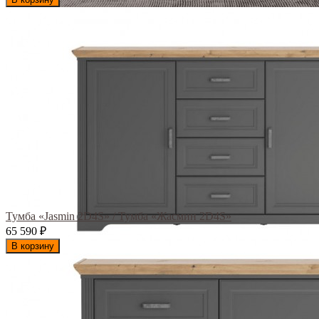
Тумба «Jasmin 2D4S» / Тумба «Жасмин 2D4S»
65 590
₽
В корзину