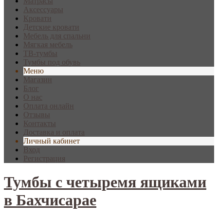
Матрасы
Аксессуары
Кровати
Детские кровати
Мебель для спальни
Мягкая мебель
ТВ-тумбы
Тумбы под обувь
Меню
Магазин
Блог
О нас
Оплата онлайн
Отзывы
Контакты
Доставка и оплата
Личный кабинет
Вход
Регистрация
Тумбы с четыремя ящиками
в Бахчисарае