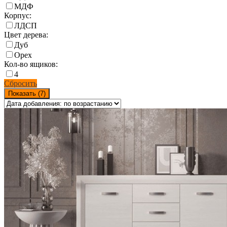
МДФ
Корпус:
ЛДСП
Цвет дерева:
Дуб
Орех
Кол-во ящиков:
4
Сбросить
Показать (
7
)