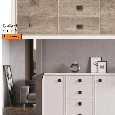
Тумба «Коен 2d4s»
31 630
₽
В корзину
Тумба «Индиана 2d4s»