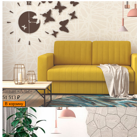
Диван «Алье»
51 513
₽
В корзину