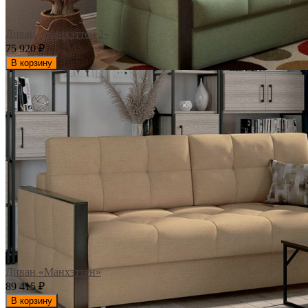
Диван «Манхэттен 2»
75 920
₽
В корзину
Диван «Манхэттен»
89 415
₽
В корзину