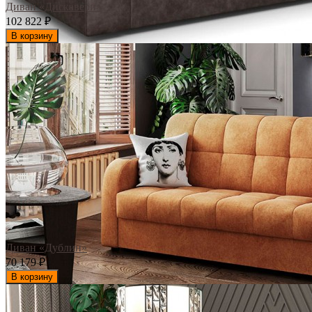
Диван «Дискавери»
102 822
₽
В корзину
Диван «Дублин»
70 179
₽
В корзину