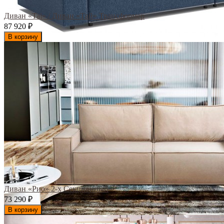
Диван «Tai» / Диван «Тай» Трансформер
87 920
₽
В корзину
Диван «Рио» 2-х Секционный
73 290
₽
В корзину