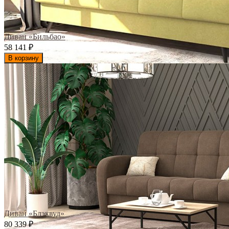
Диван «Бильбао»
58 141
₽
В корзину
Диван «Блэквуд»
80 339
₽