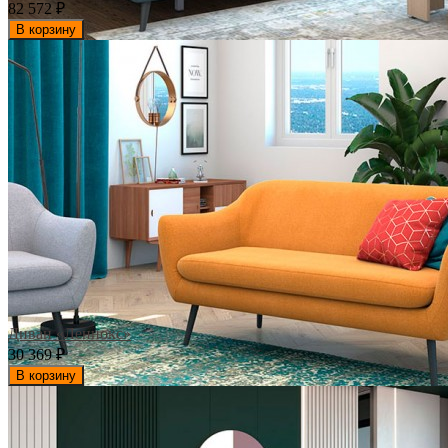
82 572
₽
В корзину
Диван «Леннокс»
30 369
₽
В корзину