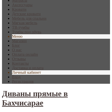
Матрасы
Аксессуары
Кровати
Детские кровати
Мебель для спальни
Мягкая мебель
ТВ-тумбы
Тумбы под обувь
Меню
Магазин
Блог
О нас
Оплата онлайн
Отзывы
Контакты
Доставка и оплата
Личный кабинет
Вход
Регистрация
Диваны прямые в
Бахчисарае