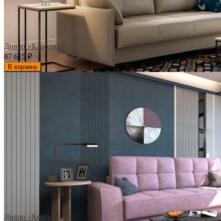
Диван «Каролина»
87 615
₽
В корзину
Диван «Кембридж»