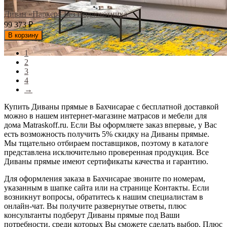
Диван «Паркер» Без Подлокотника
99 373
₽
В корзину
1
2
3
4
→
Купить Диваны прямые в Бахчисарае с бесплатной доставкой
можно в нашем интернет-магазине матрасов и мебели для
дома Matraskoff.ru. Если Вы оформляете заказ впервые, у Вас
есть возможность получить 5% скидку на Диваны прямые
.
Мы тщательно отбираем поставщиков, поэтому в каталоге
представлена исключительно проверенная продукция. Все
Диваны прямые имеют сертификаты качества и гарантию.
Для оформления заказа в Бахчисарае звоните по номерам,
указанным в шапке сайта или на странице Контакты. Если
возникнут вопросы, обратитесь к нашим специалистам в
онлайн-чат. Вы получите развернутые ответы, плюс
консультанты подберут Диваны прямые под Ваши
потребности, среди которых Вы сможете сделать выбор. Плюс