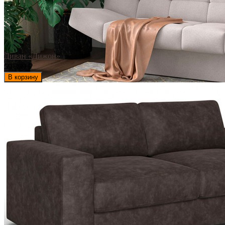
Диван «Дижон»
59 369
₽
В корзину