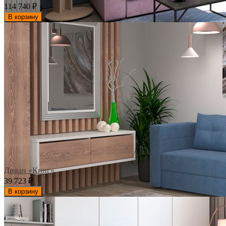
114 740
₽
В корзину
Диван «Кинг»
39 723
₽
В корзину