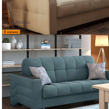
Диван «Монако»
127 945
₽
В корзину
Диван «Нельсон»