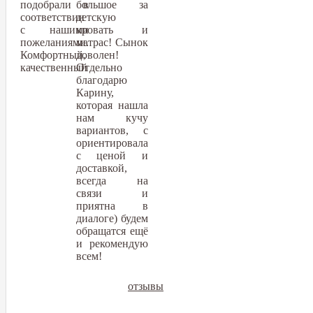
подобрали в
большое за
соответствии
детскую
с нашими
кровать и
пожеланиями.
матрас! Сынок
Комфортный,
доволен!
качественный
Отдельно
благодарю
Карину,
которая нашла
нам кучу
вариантов, с
ориентировала
с ценой и
доставкой,
всегда на
связи и
приятна в
диалоге) будем
обращатся ещё
и рекомендую
всем!
отзывы