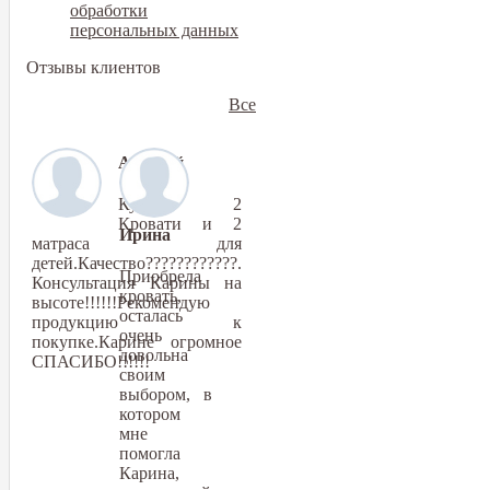
обработки
персональных данных
Отзывы клиентов
Все
Алексей
Купили 2
Кровати и 2
Ирина
матраса для
детей.Качество????????????.
Приобрела
Консультация Карины на
кровать,
высоте!!!!!!Рекомендую
осталась
продукцию к
очень
покупке.Карине огромное
довольна
СПАСИБО!!!!!!
своим
выбором, в
котором
мне
помогла
Карина,