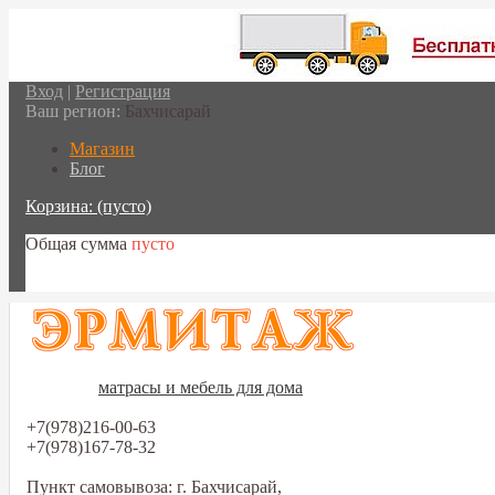
Вход
|
Регистрация
Ваш регион:
Бахчисарай
Магазин
Блог
Корзина:
(пусто)
Общая сумма
пусто
Перейти в корзину
матрасы и мебель для дома
+7(978)216-00-63
+7(978)167-78-32
Пункт самовывоза: г. Бахчисарай,