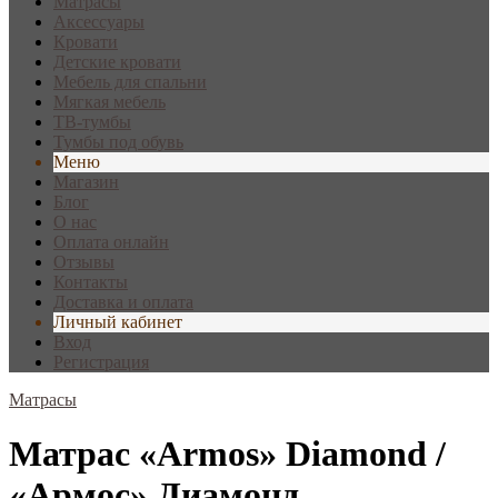
Матрасы
Аксессуары
Кровати
Детские кровати
Мебель для спальни
Мягкая мебель
ТВ-тумбы
Тумбы под обувь
Меню
Магазин
Блог
О нас
Оплата онлайн
Отзывы
Контакты
Доставка и оплата
Личный кабинет
Вход
Регистрация
Матрасы
Матрас «Armos» Diamond /
«Армос» Диамонд