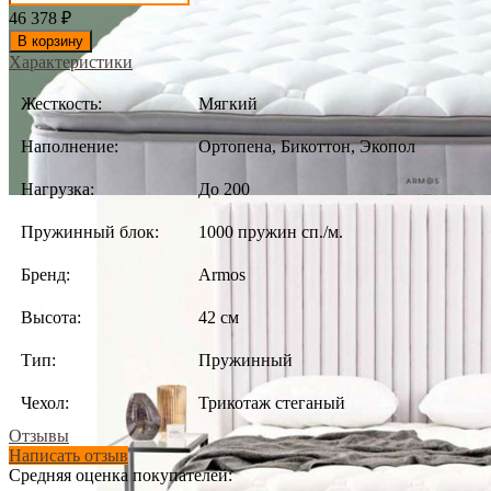
46 378
₽
В корзину
Характеристики
Жесткость:
Мягкий
Наполнение:
Ортопена, Бикоттон, Экопол
Нагрузка:
До 200
Пружинный блок:
1000 пружин сп./м.
Бренд:
Armos
Высота:
42 см
Тип:
Пружинный
Чехол:
Трикотаж стеганый
Отзывы
Написать отзыв
Средняя оценка покупателей: