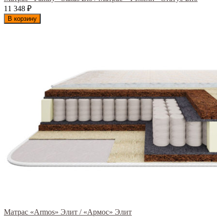
11 348
₽
В корзину
Матрас «Armos» Элит / «Армос» Элит