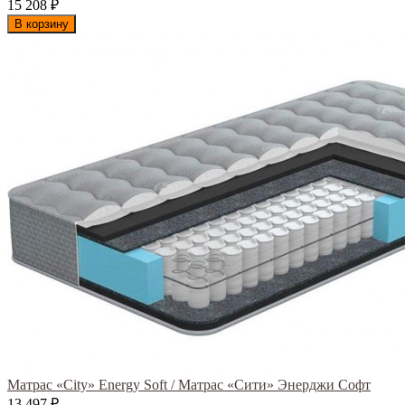
15 208
₽
В корзину
Матрас «City» Energy Soft / Матрас «Сити» Энерджи Софт
13 497
₽