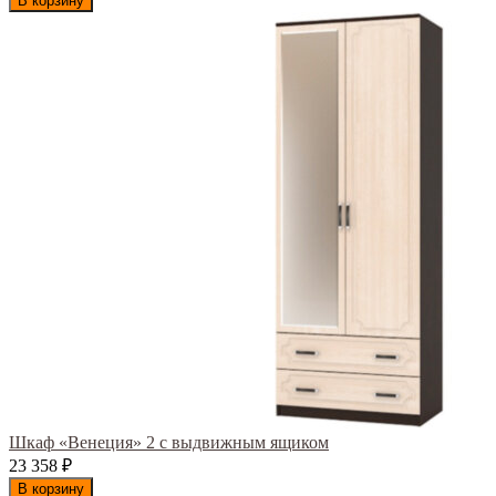
В корзину
Шкаф «Венеция» 2 с выдвижным ящиком
23 358
₽
В корзину