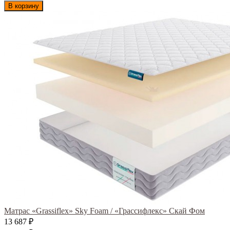
В корзину
Матрас «Grassiflex» Sky Foam / «Грассифлекс» Скай Фом
13 687
₽