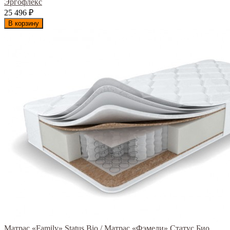
Эргофлекс
25 496
₽
В корзину
Матрас «Family» Status Bio / Матрас «Фэмели» Статус Био