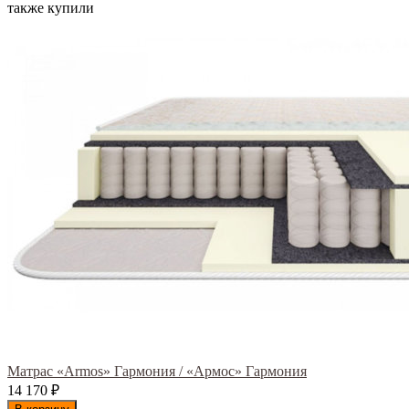
также купили
Матрас «Armos» Гармония / «Армос» Гармония
14 170
₽